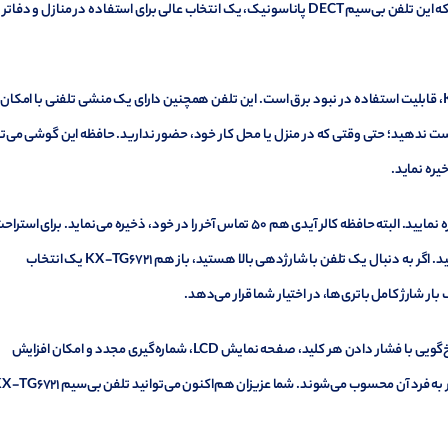
مناسب تلفن 6721 هم اشاره کنیم. به صورت کلی می‌توان ادعا کرد که این تلفن بی‌سیم DECT پاناسونیک، یک انتخاب عالی برای استفاده در منازل و دفاتر
یکی از ممتازترین ویژگی‌های تلفن بیسیم پاناسونیک KX-TG6721، قابلیت استفاده در نبود برق است. این تلفن همچنین دارای یک منشی تلفنی با امکان
ی را از دست ندهید؛ حتی وقتی که در منزل یا محل کار خود، حضور ندارید. حافظه این گوشی می‌ت
در دفترچه مخاطبین تلفن 6721 می‌توانید تا سقف 100 شماره را ذخیره نمایید. البته حافظه کالر آیدی هم 50 تماس آخر را در خود، ذخیره می‌نماید. برای
طول شب و زمان خواب نیز کافیست حالت Night Mode را فعال کنید. اگر به دنبال یک تلفن با شارژدهی بالا هستید، باز هم KX-TG6721 یک انتخاب
این تلفن همچنین دارای بلندگوی دو طرفه و باکیفیت، قابلیت پاسخ‌گویی با فشار دادن هر کلید، صفحه نمایش LCD، شماره‌گیری مجدد و امکان افزایش