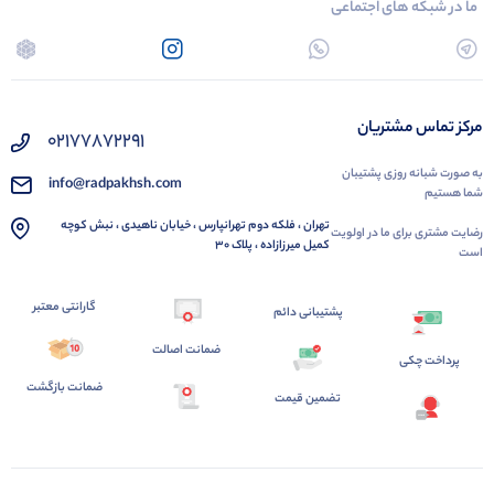
ما در شبکه های اجتماعی
مرکز تماس مشتریان
02177872291
به صورت شبانه روزی پشتیبان
info@radpakhsh.com
شما هستیم
تهران ، فلکه دوم تهرانپارس ، خیابان ناهیدی ، نبش کوچه
رضایت مشتری برای ما در اولویت
کمیل میرزازاده ، پلاک 30
است
گارانتی معتبر
پشتیبانی دائم
ضمانت اصالت
پرداخت چکی
ضمانت بازگشت
تضمین قیمت