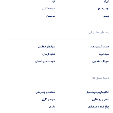
تیراژه
آیلا
توس فیوز
سیمندکابل
وریتی
کاسپین
راهنمای مشتریان
حساب کاربری من
شرایط و قوانین
سبد خرید
نحوه ارسال
سوالات متداول
فرصت های شغلی
دسته بندی ها
الکتریکی و خورده ریز
محافظ و چندراهی
لامپ و روشنایی
سیم و کابل
چراغ قوه و اضطراری
باتری