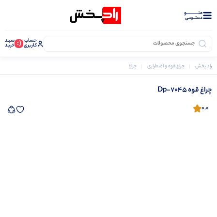
منــــــــــــو
دستــرسی
حساب
سبـد
(:
کاربری
خرید
راد پخش
چراغ قوه و اضطراری
چراغ قوه
چراغ قوه Dp-7045
چراغ قوه Dp-7045
0.0