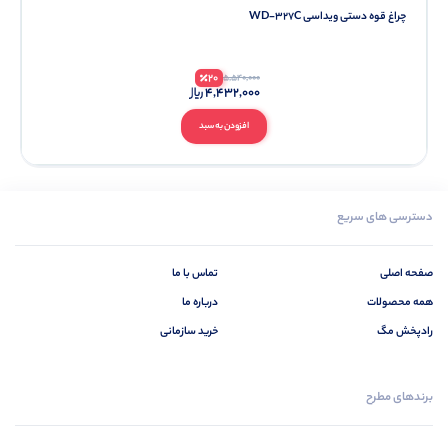
چراغ قوه دستی ویداسی WD-327C
20
5,540,000
4,432,000
افزودن به سبد
دسترسی های سریع
صفحه اصلی
تماس با ما
همه محصولات
درباره ما
رادپخش مگ
خرید سازمانی
برندهای مطرح