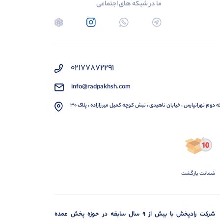
ما در شبکه های اجتماعی
02177872291
info@radpakhsh.com
ه دوم تهرانپارس ، خیابان ناهیدی ، نبش کوچه کمیل میرزازاده ، پلاک 30
ضمانت بازگشت
شرکت رادپخش با بیش از ۹ سال سابقه در حوزه پخش عمده