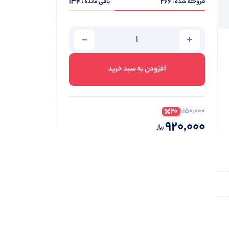
134
266
فروخته شده :
باقی مانده :
افزودن به سبد خرید
20
1,150,000
920,000