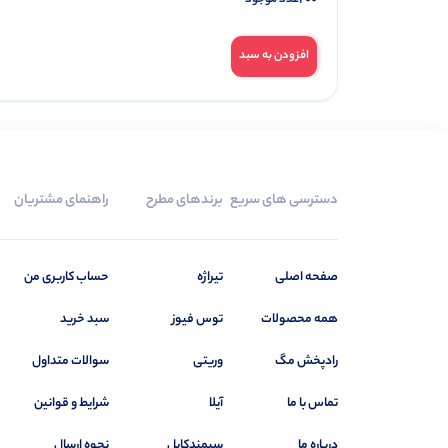
افزودن به سبد
دسترسی های سریع
برندهای مطرح
راهنمای مشتریان
صفحه اصلی
تیراژه
حساب کاربری من
همه محصولات
توس فیوز
سبد خرید
رادپخش مگ
وریتی
سوالات متداول
تماس با ما
آیلا
شرایط و قوانین
درباره ما
سیمندکابل
نحوه ارسال