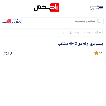
منــــــــــــو
دستــرسی
حساب
سبـد
(:
کاربری
خرید
راد پخش
چسب
چسب برق
چسب برق اچ ام دی HMD مشکی
چسب برق اچ ام دی HMD مشکی
0.0