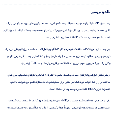
نقد و بررسی
چسب برق
HMD
یکی از همون محصولاتی‌ست که وقتی دستت می‌گیری، خیلی زود می‌فهمی با یک
کالای معمولی طرف نیستی. توی کار برق‌کشی، چیزی که بیشتر از همه مهمه اینه که خیالت از عایق‌کاری
راحت باشه؛ و همین‌جاست که HMD خودش رو نشان می‌دهد.
این چسب از جنس PVC ساخته شده و موقع کار کاملاً نرم و قابل‌انعطاف است. برق‌کار وقتی می‌خواد
دور سیم بپیچونه، لازم نیست زور اضافه بزنه یا چند بار بره و برگرده. کشش و چسبندگی خوبی دارد و
وقتی یک دور کامل روی سیم می‌پیچد، قشنگ سرجاش می‌ایستد و اصطلاحاً لق نمی‌زند.
از نظر تحمل حرارت و ولتاژ هم استاندارد است؛ یعنی تا حدود ۸۰ درجه و ولتاژهای معمولی پروژه‌های
ساختمانی را راحت جواب می‌دهد. این یعنی برای سیم‌کشی خانه، مغازه، تابلو برق کوچک یا حتی
تعمیرات جزئی، HMD انتخاب بی‌دردسر و قابل‌اعتماد است.
یکی از چیزهایی که باعث شده چسب برق HMD بین مغازه‌دارها و برق‌کارها جا بیفتد،
ثبات کیفیت
است؛ یعنی هر بسته‌ای که باز می‌کنی تقریباً همان کیفیتی را دارد که قبلاً دیدی. نه خشک است، نه