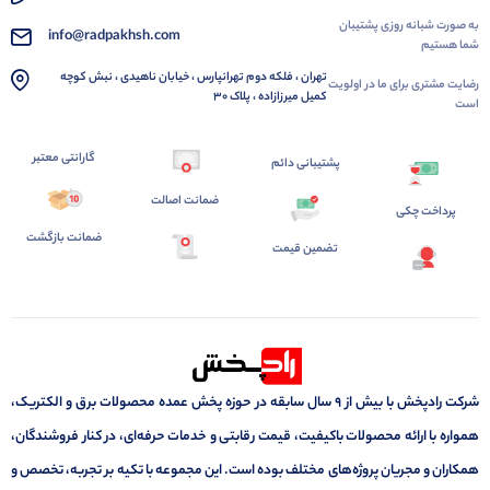
به صورت شبانه روزی پشتیبان
info@radpakhsh.com
شما هستیم
تهران ، فلکه دوم تهرانپارس ، خیابان ناهیدی ، نبش کوچه
رضایت مشتری برای ما در اولویت
کمیل میرزازاده ، پلاک 30
است
گارانتی معتبر
پشتیبانی دائم
ضمانت اصالت
پرداخت چکی
ضمانت بازگشت
تضمین قیمت
شرکت رادپخش با بیش از ۹ سال سابقه در حوزه پخش عمده محصولات برق و الکتریک،
همواره با ارائه محصولات باکیفیت، قیمت رقابتی و خدمات حرفه‌ای، در کنار فروشندگان،
همکاران و مجریان پروژه‌های مختلف بوده است. این مجموعه با تکیه بر تجربه، تخصص و