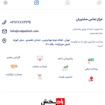
مرکز تماس مشتریان
02177872291
به صورت شبانه روزی پشتیبان
info@radpakhsh.com
شما هستیم
تهران ، فلکه دوم تهرانپارس ، خیابان ناهیدی ، نبش کوچه
رضایت مشتری برای ما در اولویت
کمیل میرزازاده ، پلاک 30
است
گارانتی معتبر
پشتیبانی دائم
ضمانت اصالت
پرداخت چکی
ضمانت بازگشت
تضمین قیمت