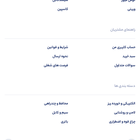
توس فیوز
سیمندکابل
وریتی
کاسپین
راهنمای مشتریان
حساب کاربری من
شرایط و قوانین
سبد خرید
نحوه ارسال
سوالات متداول
فرصت های شغلی
دسته بندی ها
الکتریکی و خورده ریز
محافظ و چندراهی
لامپ و روشنایی
سیم و کابل
چراغ قوه و اضطراری
باتری