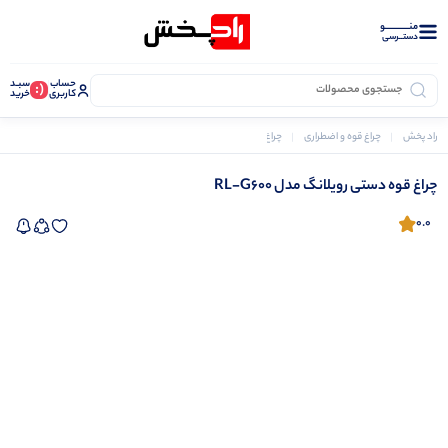
منــــــــــــو
دستــرسی
حساب
سبـد
(:
کاربری
خرید
راد پخش
چراغ قوه و اضطراری
چراغ قوه
چراغ قوه پلیسی
چراغ قوه دستی رویلانگ مدل RL-G600
چراغ قوه دستی رویلانگ مدل RL-G600
0.0