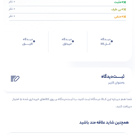
0
0 نفر
مثبت
0
0 نفر
بی طرف
0
0 نفر
منفی
دیــــدگاه
دیــــدگاه
دیــــدگاه
0
0
0
کــــل کالا
خریداران
کاربـــــران
ثبـــــت‌دیدگاه
به‌عنوان کاربر
شمـا هـم دربـاره ایـن کــالا دیــدگاه ثبــت کنید، بــا ثبــت‌دیـدگاه بر روی کالاهای خریداری شده ۵ امتیاز
دریافت کنید.
همچنین شاید علاقه مند باشید