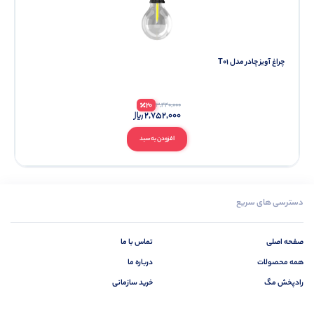
چراغ آویز چادر مدل T01
20
3,440,000
2,752,000
افزودن به سبد
دسترسی های سریع
صفحه اصلی
تماس با ما
همه محصولات
درباره ما
رادپخش مگ
خرید سازمانی