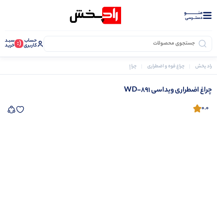
منــــــــــــو
دستــرسی
حساب
سبـد
(:
کاربری
خرید
راد پخش
چراغ قوه و اضطراری
چراغ های اضطراری
چراغ اضطراری ویداسی WD-891
چراغ اضطراری ویداسی WD-891
0.0