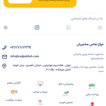
ما در شبکه های اجتماعی
مرکز تماس مشتریان
02177872291
به صورت شبانه روزی پشتیبان
info@radpakhsh.com
شما هستیم
تهران ، فلکه دوم تهرانپارس ، خیابان ناهیدی ، نبش کوچه
رضایت مشتری برای ما در اولویت
کمیل میرزازاده ، پلاک 30
است
گارانتی معتبر
پشتیبانی دائم
ضمانت اصالت
پرداخت چکی
ضمانت بازگشت
تضمین قیمت