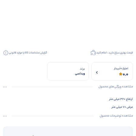
قیمت بهتری سراغ دارید ، اعلام کنید
گزارش مشخصات کالا یا موارد قانونی
برند
امتیاز 0 خریدار
0.0
ویداسی
مشاهده ویژگی‌های محصول
ارتفاع 320 میلی متر
عرض 70 میلی متر
مدل لامپ 56 عدد SMD LED
مشاهده توضیحات محصول
جنس بدنه ABS
محتویات داخل بسته چراغ اضطراری ویداسی WD-891T