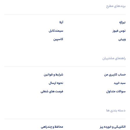
برندهای مطرح
تیراژه
آیلا
توس فیوز
سیمندکابل
وریتی
کاسپین
راهنمای مشتریان
حساب کاربری من
شرایط و قوانین
سبد خرید
نحوه ارسال
سوالات متداول
فرصت های شغلی
دسته بندی ها
الکتریکی و خورده ریز
محافظ و چندراهی