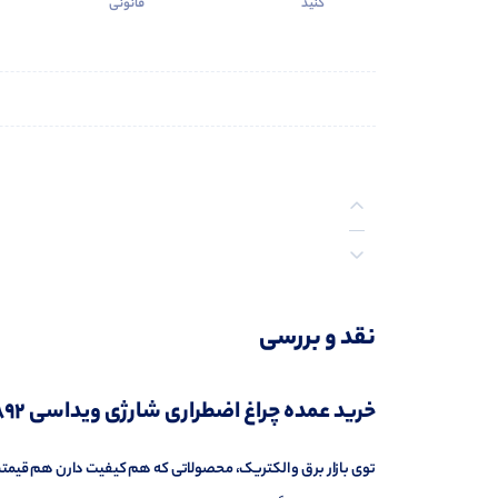
کنید
قانونی
توضیحات
نقد و بررسی
نظرات (0)
خرید عمده چراغ اضطراری شارژی ویداسی WD-892 در رادپخش
توی بازار برق و الکتریک، محصولاتی که هم کیفیت دارن هم قیمت