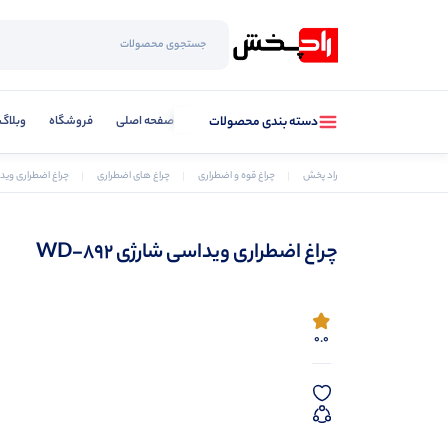
صفحه اصلی
فروشگاه
وبلاگ
دسته بندی محصولات
راد پخش
چراغ قوه و اضطراری
چراغ های اضطراری
چراغ اضطراری ویداسی
چراغ اضطراری ویداسی شارژی WD-892
0.0