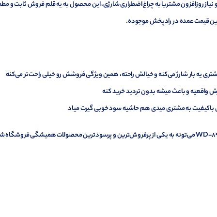
رق و نیاز روزافزون مشتریا به چراغ اضطراری شارژی، این محصول به یه قلم فروش ثابت و مط
ترین قیمت عمده در رادپخش موجوده.
تری یه بار شارژ می‌کنه و خیالش راحته، همین ویژگی فروشش رو خیلی راحت‌تر می‌کنه
زش واقعیه و باعث میشه بدون تردید خرید کنه
 باکیفیت به مشتری میدی هم حاشیه سود خوبی گیرت میاد
این‌ها مهم‌ترین دلایلی هستن که چراغ اضطراری شارژی ویداسی WD-892 می‌تونه به یکی از پرفروش‌ترین و پرسودترین محصولات همیشگی فروشگاه 