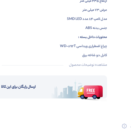
ارتفاع 435 میلی متر
عرض 73 میلی متر
مدل لامپ 84 عدد SMD LED
جنس بدنه ABS
محتویات داخل بسته :
چراغ اضطراری ویداسی WD-892T
کابل دو شاخه برق
مشاهده توضیحات محصول
ارسال رایگان برای این کالا