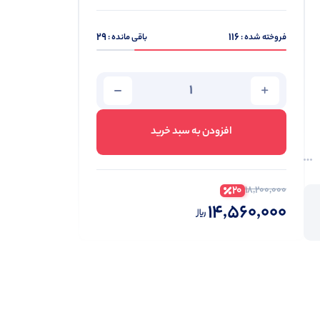
29
116
فروخته شده :
باقی مانده :
افزودن به سبد خرید
20
18,200,000
14,560,000