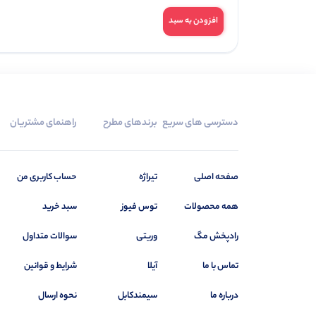
افزودن به سبد
دسترسی های سریع
برندهای مطرح
راهنمای مشتریان
صفحه اصلی
تیراژه
حساب کاربری من
همه محصولات
توس فیوز
سبد خرید
رادپخش مگ
وریتی
سوالات متداول
تماس با ما
آیلا
شرایط و قوانین
درباره ما
سیمندکابل
نحوه ارسال