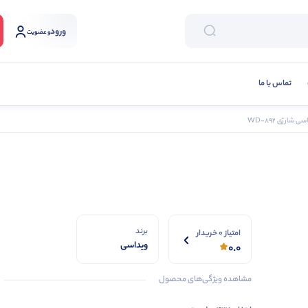
ورود
و عضویت
تماس با ما
 شارژی WD-892
برند
امتیاز 0 خریدار
ویداسی
0.0
مشاهده ویژگی‌های محصول