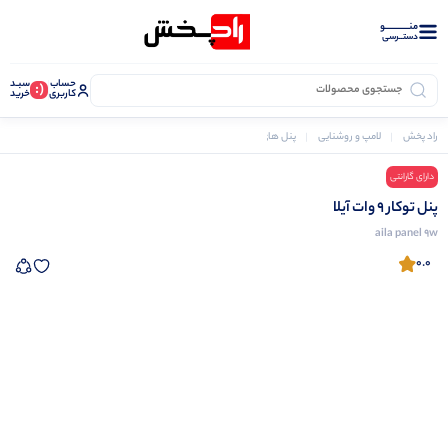
منــــــــــــو
دستــرسی
حساب
سبـد
(:
کاربری
خرید
راد پخش
لامپ و روشنایی
پنل های روشنایی
پنل توکار 9 وات آیلا
دارای گارانتی
پنل توکار 9 وات آیلا
aila panel 9w
0.0