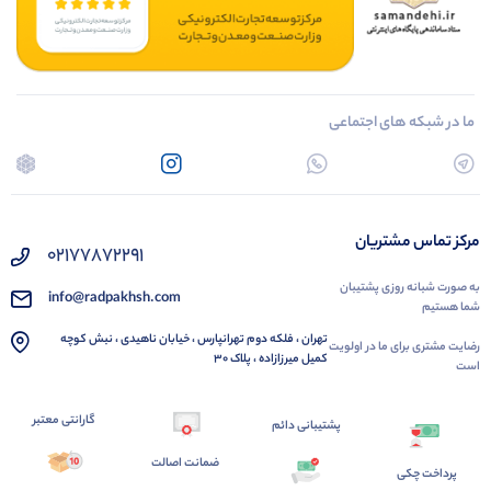
ما در شبکه های اجتماعی
مرکز تماس مشتریان
02177872291
به صورت شبانه روزی پشتیبان
info@radpakhsh.com
شما هستیم
تهران ، فلکه دوم تهرانپارس ، خیابان ناهیدی ، نبش کوچه
رضایت مشتری برای ما در اولویت
کمیل میرزازاده ، پلاک 30
است
گارانتی معتبر
پشتیبانی دائم
ضمانت اصالت
پرداخت چکی