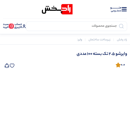
منــــــــــــو
دستــرسی
حساب
سبـد
(:
کاربری
خرید
راد پخش
زیرساخت ساختمان
وایرشو و سر سیم ها
وایرشو 2.5 تک بسته 100 عددی
وایرشو 2.5 تک بسته 100 عددی
0.0