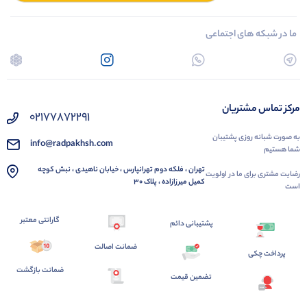
ما در شبکه های اجتماعی
مرکز تماس مشتریان
02177872291
به صورت شبانه روزی پشتیبان
info@radpakhsh.com
شما هستیم
تهران ، فلکه دوم تهرانپارس ، خیابان ناهیدی ، نبش کوچه
رضایت مشتری برای ما در اولویت
کمیل میرزازاده ، پلاک 30
است
گارانتی معتبر
پشتیبانی دائم
ضمانت اصالت
پرداخت چکی
ضمانت بازگشت
تضمین قیمت