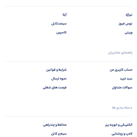
تیراژه
آیلا
توس فیوز
سیمندکابل
وریتی
کاسپین
راهنمای مشتریان
حساب کاربری من
شرایط و قوانین
سبد خرید
نحوه ارسال
سوالات متداول
فرصت های شغلی
دسته بندی ها
الکتریکی و خورده ریز
محافظ و چندراهی
لامپ و روشنایی
سیم و کابل