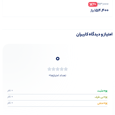
20
193,000
154,400
امتیاز و دیدگاه کاربران
0
0
تعداد امتیازها
0
0 نفر
مثبت
0
0 نفر
بی طرف
0
0 نفر
منفی