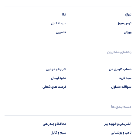
تیراژه
آیلا
توس فیوز
سیمندکابل
وریتی
کاسپین
راهنمای مشتریان
حساب کاربری من
شرایط و قوانین
سبد خرید
نحوه ارسال
سوالات متداول
فرصت های شغلی
دسته بندی ها
الکتریکی و خورده ریز
محافظ و چندراهی
لامپ و روشنایی
سیم و کابل