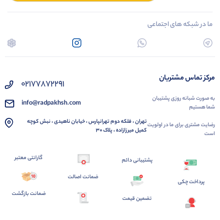
ما در شبکه های اجتماعی
مرکز تماس مشتریان
02177872291
به صورت شبانه روزی پشتیبان
info@radpakhsh.com
شما هستیم
تهران ، فلکه دوم تهرانپارس ، خیابان ناهیدی ، نبش کوچه
رضایت مشتری برای ما در اولویت
کمیل میرزازاده ، پلاک 30
است
گارانتی معتبر
پشتیبانی دائم
ضمانت اصالت
پرداخت چکی
ضمانت بازگشت
تضمین قیمت