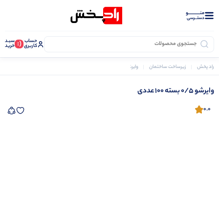
منــــــــــــو
دستــرسی
حساب
سبـد
(:
کاربری
خرید
راد پخش
زیرساخت ساختمان
وایرشو و سر سیم ها
وایرشو 0/5 بسته 100 عددی
وایرشو 0/5 بسته 100 عددی
0.0