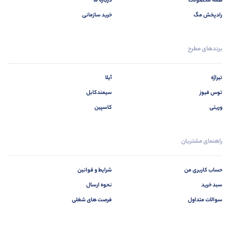
همه محصولات
درباره ما
رادپخش مگ
خرید سازمانی
برندهای مطرح
تیراژه
آیلا
توس فیوز
سیمندکابل
وریتی
کاسپین
راهنمای مشتریان
حساب کاربری من
شرایط و قوانین
سبد خرید
نحوه ارسال
سوالات متداول
فرصت های شغلی