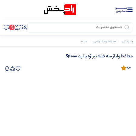
منــــــــــــو
دستــرسی
حساب
سبـد
(:
کاربری
خرید
راد پخش
محافظ و چندراهی
محافظ برق
محافظ خانگی
محافظ ولتاژ سه خانه تیراژه با ارت S4000
محافظ ولتاژ سه خانه تیراژه با ارت S4000
0.0