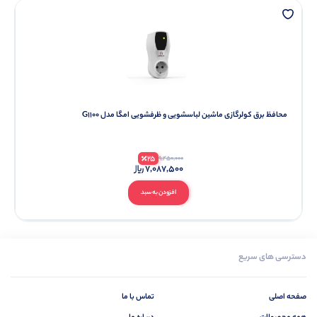
محافظ برق کولرگازی ماشین لباسشویی و ظرفشویی امگا مدل G1100
25
9,450,000
7,087,500
افزودن به سبد
دسترسی های سریع
صفحه اصلی
تماس با ما