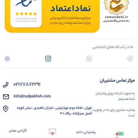
ما در شبکه های اجتماعی
مرکز تماس مشتریان
02177872291
به صورت شبانه روزی پشتیبان
info@radpakhsh.com
شما هستیم
تهران ، فلکه دوم تهرانپارس ، خیابان ناهیدی ، نبش کوچه
رضایت مشتری برای ما در اولویت
کمیل میرزازاده ، پلاک 30
است
گارانتی معتبر
پشتیبانی دائم