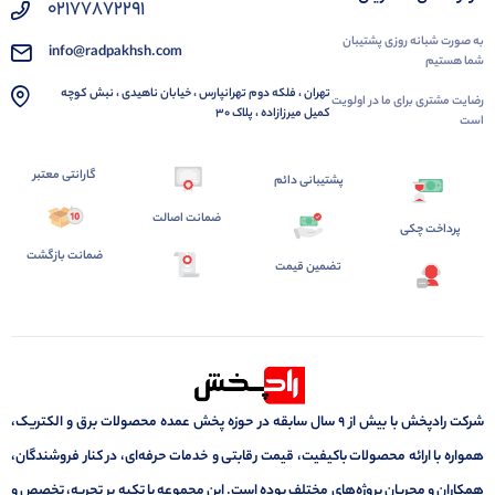
02177872291
به صورت شبانه روزی پشتیبان
info@radpakhsh.com
شما هستیم
تهران ، فلکه دوم تهرانپارس ، خیابان ناهیدی ، نبش کوچه
رضایت مشتری برای ما در اولویت
کمیل میرزازاده ، پلاک 30
است
گارانتی معتبر
پشتیبانی دائم
ضمانت اصالت
پرداخت چکی
ضمانت بازگشت
تضمین قیمت
شرکت رادپخش با بیش از ۹ سال سابقه در حوزه پخش عمده محصولات برق و الکتریک،
همواره با ارائه محصولات باکیفیت، قیمت رقابتی و خدمات حرفه‌ای، در کنار فروشندگان،
همکاران و مجریان پروژه‌های مختلف بوده است. این مجموعه با تکیه بر تجربه، تخصص و