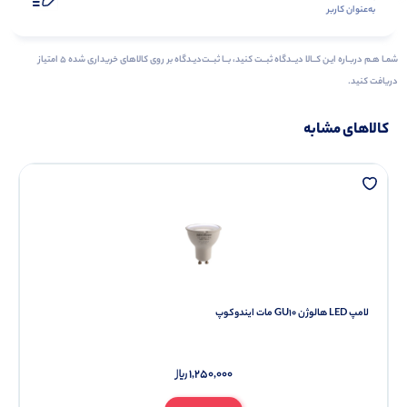
به‌عنوان کاربر
شمـا هـم دربـاره ایـن کــالا دیــدگاه ثبــت کنید، بــا ثبــت‌دیـدگاه بر روی کالاهای خریداری شده ۵ امتیاز
دریافت کنید.
کالاهای مشابه
لامپ LED هالوژن GU10 مات ایندوکوپ
1,250,000