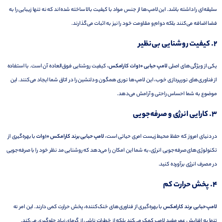
سلیقه‌ای را داشته باشد. این لامپ‌ها از جنس مواد با کیفیت بالا ساخته شده‌اند که نه تنها زیبایی را به
فضا اضافه می‌کنند بلکه دوام و مقاومت خود را نیز به اثبات می‌گذارند.
2.
کیفیت روشنایی بی‌نظیر
یکی از ویژگی‌های اصلی
لامپ حبابی 10 وات کارامکس
، کیفیت روشنایی فوق‌العاده آن است. با استفاده
از فناوری‌های نورپردازی خوب، این لامپ‌ها نوری همگون و دلنشین را در اتاق شما ایجاد می‌کنند. این
موضوع به شما احساس راحتی و آرامش می‌دهد.
3.
کارایی انرژی و صرفه‌جویی
در دنیای امروز که حفظ محیط زیست امری حیاتی است،
لامپ حبابی برند کارامکس 10 وات
با بهره‌گیری از
تکنولوژی‌های صرفه‌جویی انرژی، به شما این امکان را می‌دهد که روشنایی مد نظر خود را با صرفه‌جویی
در مصرف انرژی برآورده کنید.
4.
پخش حرارت کم
لامپ حبابی برند کارامکس
با بهره‌گیری از فناوری‌های خنک‌کننده، پخش حرارت کمی دارند. این امر نه
تنها به افزایش عمر مفید لامپ کمک می‌کند بلکه از خطرات ناشی از گرمای زیاد جلوگیری می‌کند.