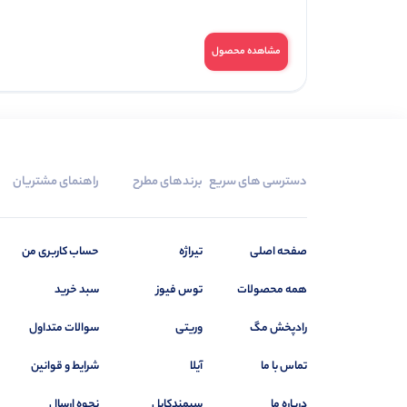
مشاهده محصول
دسترسی های سریع
برندهای مطرح
راهنمای مشتریان
صفحه اصلی
تیراژه
حساب کاربری من
همه محصولات
توس فیوز
سبد خرید
رادپخش مگ
وریتی
سوالات متداول
تماس با ما
آیلا
شرایط و قوانین
درباره ما
سیمندکابل
نحوه ارسال