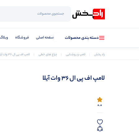
صفحه اصلی
فروشگاه
وبلاگ
دسته بندی محصولات
راد پخش
لامپ و روشنایی
چراغ های خطی
لامپ اف پی ال 36 وات آیلا
لامپ اف پی ال 36 وات آیلا
0.0