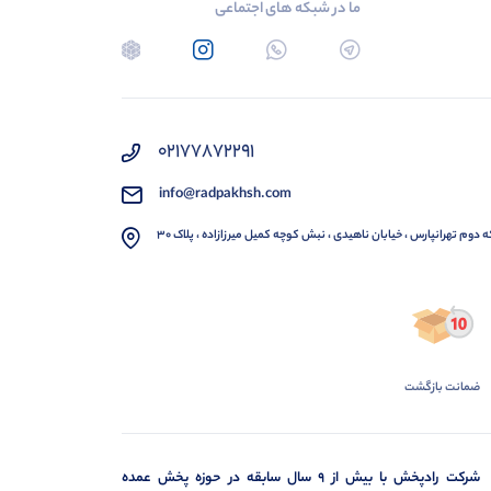
ما در شبکه های اجتماعی
02177872291
info@radpakhsh.com
ه دوم تهرانپارس ، خیابان ناهیدی ، نبش کوچه کمیل میرزازاده ، پلاک 30
ضمانت بازگشت
شرکت رادپخش با بیش از ۹ سال سابقه در حوزه پخش عمده