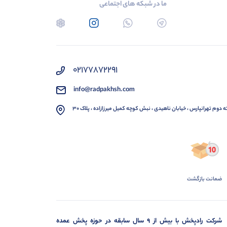
ما در شبکه های اجتماعی
02177872291
info@radpakhsh.com
ه دوم تهرانپارس ، خیابان ناهیدی ، نبش کوچه کمیل میرزازاده ، پلاک 30
ضمانت بازگشت
شرکت رادپخش با بیش از ۹ سال سابقه در حوزه پخش عمده