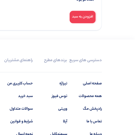
افزودن به سبد
دسترسی های سریع
برندهای مطرح
راهنمای مشتریان
صفحه اصلی
تیراژه
حساب کاربری من
همه محصولات
توس فیوز
سبد خرید
رادپخش مگ
وریتی
سوالات متداول
تماس با ما
آیلا
شرایط و قوانین
درباره ما
سیمندکابل
نحوه ارسال