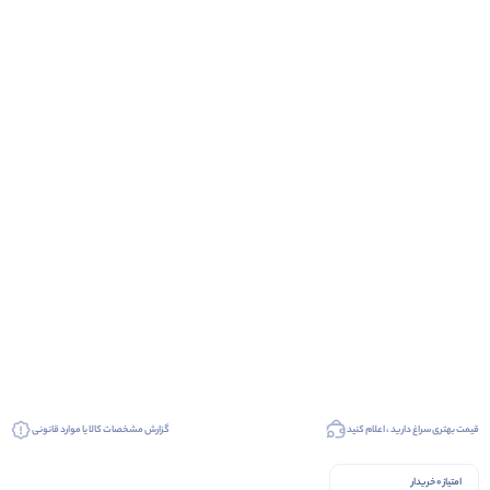
قیمت بهتری سراغ دارید ، اعلام کنید
گزارش مشخصات کالا یا موارد قانونی
امتیاز 0 خریدار