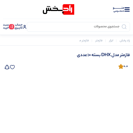
منــــــــــــو
دستــرسی
حساب
سبـد
(:
کاربری
خرید
راد پخش
ابزار
فازمتر
فازمتر مدل DHX بسته 10 عددی
فازمتر مدل DHX بسته 10 عددی
0.0