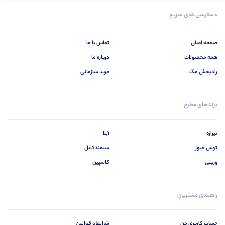
دسترسی های سریع
صفحه اصلی
تماس با ما
همه محصولات
درباره ما
رادپخش مگ
خرید سازمانی
برندهای مطرح
تیراژه
آیلا
توس فیوز
سیمندکابل
وریتی
کاسپین
راهنمای مشتریان
حساب کاربری من
شرایط و قوانین