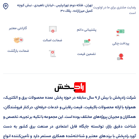
تهران ، فلکه دوم تهرانپارس ، خیابان ناهیدی ، نبش کوچه
رضایت مشتری برای ما در اولویت
کمیل میرزازاده ، پلاک 30
است
گارانتی معتبر
پشتیبانی دائم
ضمانت اصالت
پرداخت چکی
ضمانت بازگشت
تضمین قیمت
شرکت رادپخش با بیش از ۹ سال سابقه در حوزه پخش عمده محصولات برق و الکتریک،
همواره با ارائه محصولات باکیفیت، قیمت رقابتی و خدمات حرفه‌ای، در کنار فروشندگان،
همکاران و مجریان پروژه‌های مختلف بوده است. این مجموعه با تکیه بر تجربه، تخصص و
شناخت دقیق بازار، توانسته جایگاه قابل اعتمادی در صنعت برق کشور به دست
آورد.رادپخش با برندهای معتبر و شناخته‌شده همکاری مستمر دارد و تأمین‌کننده انواع