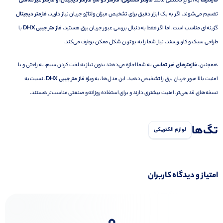
فازمترها
به انواع مختلفی مانند
فازمتر معمولی، فازمتر دو سر، فازمتر دیجیتال، و فازمتر غیر تماسی
تقسیم می‌شوند. اگر به یک ابزار دقیق برای تشخیص میزان ولتاژ و جریان نیاز دارید،
فازمتر دیجیتال
گزینه‌ای مناسب است. اما اگر فقط به دنبال بررسی عبور جریان برق هستید،
فاز متر جیبی DHX
با
طراحی سبک و کاربرپسند، نیاز شما را به بهترین شکل ممکن برطرف می‌کند.
همچنین،
فازمترهای غیر تماسی
به شما اجازه می‌دهند بدون نیاز به لخت کردن سیم، به راحتی و با
امنیت بالا عبور جریان برق را تشخیص دهید. این مدل‌ها، به ویژه
فاز متر جیبی DHX
، نسبت به
نسخه‌های قدیمی‌تر، امنیت بیشتری دارند و برای استفاده روزانه و صنعتی مناسب‌تر هستند.
تگ‌ها
لوازم الکتریکی
امتیاز و دیدگاه کاربران