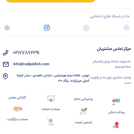
ما در شبکه های اجتماعی
مرکز تماس مشتریان
02177872291
به صورت شبانه روزی پشتیبان
info@radpakhsh.com
شما هستیم
تهران ، فلکه دوم تهرانپارس ، خیابان ناهیدی ، نبش کوچه
رضایت مشتری برای ما در اولویت
کمیل میرزازاده ، پلاک 30
است
گارانتی معتبر
پشتیبانی دائم
ضمانت اصالت
پرداخت چکی
ضمانت بازگشت
تضمین قیمت