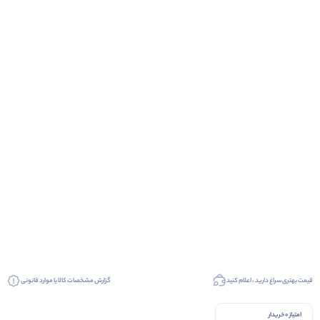
قیمت بهتری سراغ دارید ، اعلام کنید
گزارش مشخصات کالا یا موارد قانونی
امتیاز 0 خریدار