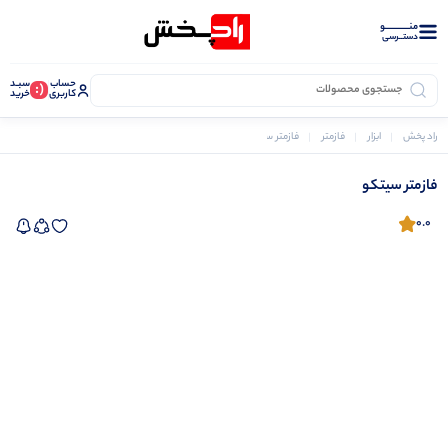
منــــــــــــو
دستــرسی
حساب
سبـد
(:
کاربری
خرید
راد پخش
ابزار
فازمتر
فازمتر سیتکو
فازمتر سیتکو
0.0