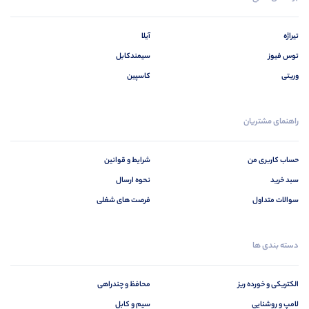
تیراژه
آیلا
توس فیوز
سیمندکابل
وریتی
کاسپین
راهنمای مشتریان
حساب کاربری من
شرایط و قوانین
سبد خرید
نحوه ارسال
سوالات متداول
فرصت های شغلی
دسته بندی ها
الکتریکی و خورده ریز
محافظ و چندراهی
لامپ و روشنایی
سیم و کابل