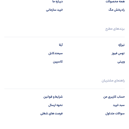
همه محصولات
درباره ما
رادپخش مگ
خرید سازمانی
برندهای مطرح
تیراژه
آیلا
توس فیوز
سیمندکابل
وریتی
کاسپین
راهنمای مشتریان
حساب کاربری من
شرایط و قوانین
سبد خرید
نحوه ارسال
سوالات متداول
فرصت های شغلی