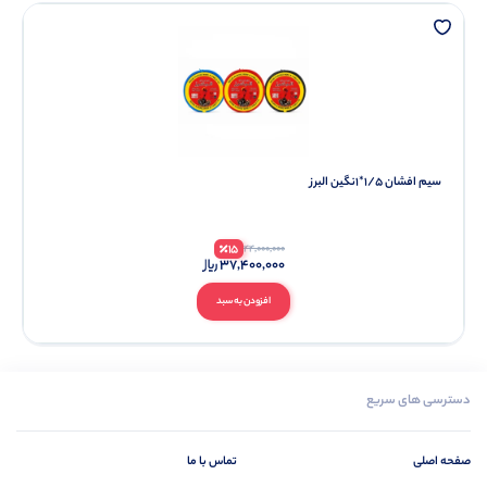
سیم افشان 1/5*1نگین البرز
15
44,000,000
37,400,000
افزودن به سبد
دسترسی های سریع
صفحه اصلی
تماس با ما