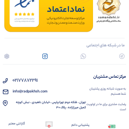
ما در شبکه های اجتماعی
مرکز تماس مشتریان
02177872291
به صورت شبانه روزی پشتیبان
info@radpakhsh.com
شما هستیم
تهران ، فلکه دوم تهرانپارس ، خیابان ناهیدی ، نبش کوچه
رضایت مشتری برای ما در اولویت
کمیل میرزازاده ، پلاک 30
است
گارانتی معتبر
پشتیبانی دائم