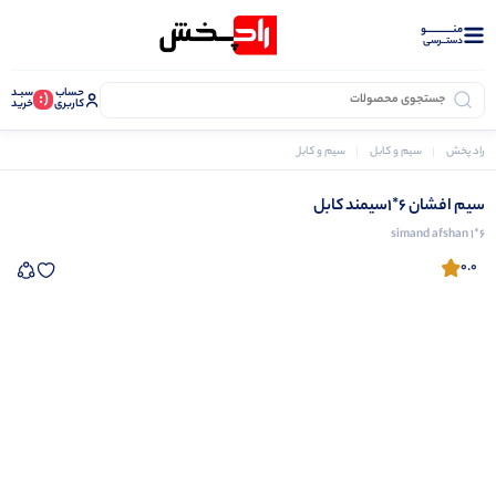
منــــــــــــو
دستــرسی
حساب
سبـد
(:
کاربری
خرید
راد پخش
سیم و کابل
سیم و کابل برق
سیم افشان
سیم افشان 6*1سیمند کابل
سیم افشان 6*1سیمند کابل
simand afshan 1*6
0.0