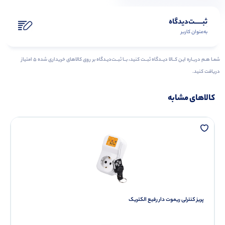
ثبـــــت‌دیدگاه
به‌عنوان کاربر
شمـا هـم دربـاره ایـن کــالا دیــدگاه ثبــت کنید، بــا ثبــت‌دیـدگاه بر روی کالاهای خریداری شده ۵ امتیاز
دریافت کنید.
کالاهای مشابه
پریز کنترلی ریموت دار رفیع الکتریک