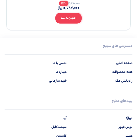
20
13,480,000
10,784,000
افزودن به سبد
دسترسی های سریع
صفحه اصلی
تماس با ما
همه محصولات
درباره ما
رادپخش مگ
خرید سازمانی
برندهای مطرح
تیراژه
آیلا
توس فیوز
سیمندکابل
وریتی
کاسپین