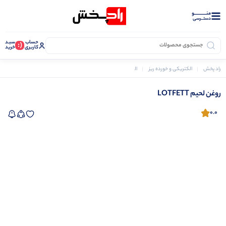
منــــــــــــو
دستــرسی
حساب
سبـد
(:
کاربری
خرید
راد پخش
الکتریکی و خورده ریز
المنت و هویه
روغن لحیم LOTFETT
روغن لحیم LOTFETT
0.0