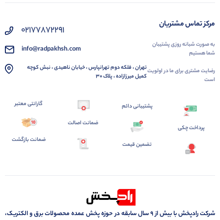
مرکز تماس مشتریان
02177872291
به صورت شبانه روزی پشتیبان
info@radpakhsh.com
شما هستیم
تهران ، فلکه دوم تهرانپارس ، خیابان ناهیدی ، نبش کوچه
رضایت مشتری برای ما در اولویت
کمیل میرزازاده ، پلاک 30
است
گارانتی معتبر
پشتیبانی دائم
ضمانت اصالت
پرداخت چکی
ضمانت بازگشت
تضمین قیمت
شرکت رادپخش با بیش از ۹ سال سابقه در حوزه پخش عمده محصولات برق و الکتریک،