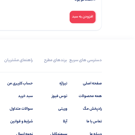
افزودن به سبد
دسترسی های سریع
برندهای مطرح
راهنمای مشتریان
صفحه اصلی
تیراژه
حساب کاربری من
همه محصولات
توس فیوز
سبد خرید
رادپخش مگ
وریتی
سوالات متداول
تماس با ما
آیلا
شرایط و قوانین
درباره ما
سیمندکابل
نحوه ارسال