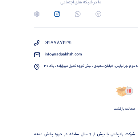
ما در شبکه های اجتماعی
02177872291
info@radpakhsh.com
ه دوم تهرانپارس ، خیابان ناهیدی ، نبش کوچه کمیل میرزازاده ، پلاک 30
ضمانت بازگشت
شرکت رادپخش با بیش از ۹ سال سابقه در حوزه پخش عمده