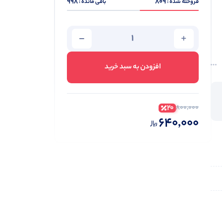
998
809
فروخته شده :
باقی مانده :
افزودن به سبد خرید
20
800,000
640,000