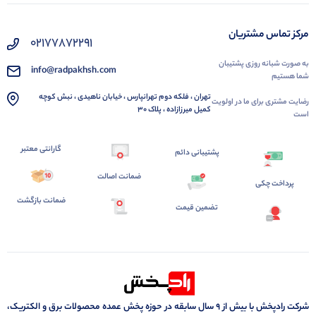
مرکز تماس مشتریان
02177872291
به صورت شبانه روزی پشتیبان
info@radpakhsh.com
شما هستیم
تهران ، فلکه دوم تهرانپارس ، خیابان ناهیدی ، نبش کوچه
رضایت مشتری برای ما در اولویت
کمیل میرزازاده ، پلاک 30
است
گارانتی معتبر
پشتیبانی دائم
ضمانت اصالت
پرداخت چکی
ضمانت بازگشت
تضمین قیمت
شرکت رادپخش با بیش از ۹ سال سابقه در حوزه پخش عمده محصولات برق و الکتریک،