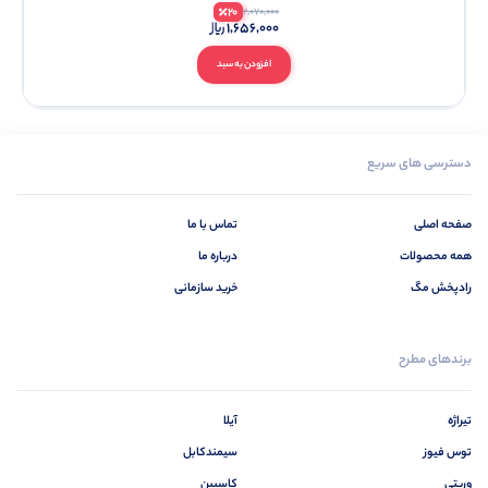
20
2,070,000
1,656,000
افزودن به سبد
دسترسی های سریع
صفحه اصلی
تماس با ما
همه محصولات
درباره ما
رادپخش مگ
خرید سازمانی
برندهای مطرح
تیراژه
آیلا
توس فیوز
سیمندکابل
وریتی
کاسپین