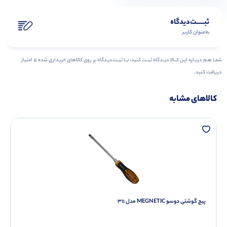
ثبـــــت‌دیدگاه
به‌عنوان کاربر
شمـا هـم دربـاره ایـن کــالا دیــدگاه ثبــت کنید، بــا ثبــت‌دیـدگاه بر روی کالاهای خریداری شده ۵ امتیاز
دریافت کنید.
کالاهای مشابه
پیچ گوشتی دوسو MEGNETIC مدل 311