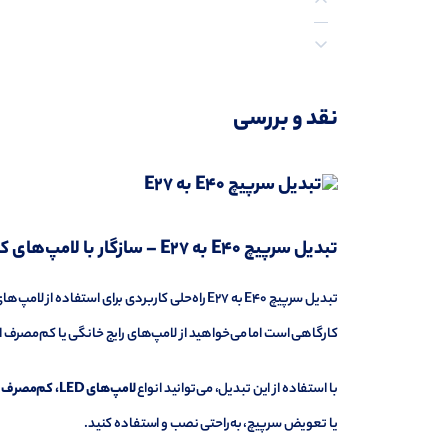
توضیحات
نقد و بررسی
نظرات (0)
تبدیل سرپیچ E40 به E27 –
سازگار
با
لامپ‌های
ک
تبدیل سرپیچ E40 به E27 راه‌حلی
کاربردی
برای
استفاده
از
لامپ‌ها
کارگاهی
است
اما
می‌خواهید
از
لامپ‌های
رایج
خانگی
یا
کم‌مصرف
ا
با
استفاده
از
این
تبدیل،
می‌توانید
انواع
لامپ‌های
LED،
کم‌مصرف
یا
تعویض
سرپیچ،
به‌راحتی
نصب
و
استفاده
کنید.