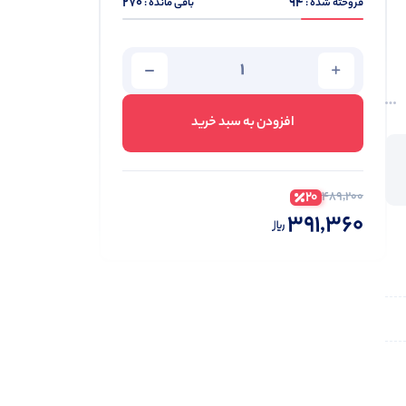
270
94
فروخته شده :
باقی مانده :
افزودن به سبد خرید
20
489,200
391,360