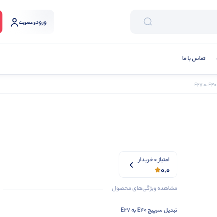
ورود
و عضویت
تماس با ما
امتیاز 0 خریدار
0.0
مشاهده ویژگی‌های محصول
تبدیل
سرپیچ
E40
به
E27