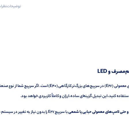
توضیحات
نظرات 
م‌مصرف
و
LED
ی
معمولی (
E27)
در
سرپیچ‌های
بزرگ‌تر
کارگاهی (
E40)
است.
اگر
سرپیچ
شما
از
نوع
صنعت
ستفاده
کنید،
این
تبدیل
گزینه‌ای
ساده،
ارزان
و
کاملاً
کاربردی
خواهد
بود.
و
حتی
لامپ‌های
معمولی
حبابی
یا
شمعی
با
سرپیچ
E27
را
بدون
نیاز
به
تغییر
در
سیستم
ب