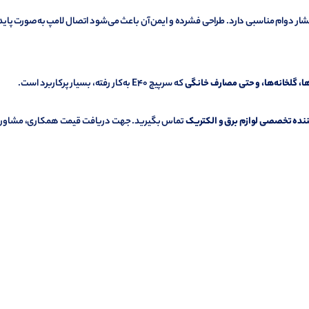
شار
دوام
مناسبی
دارد.
طراحی
فشرده
و
ایمن
آن
باعث
می‌شود
اتصال
لامپ
به‌صورت
پاید
ها،
گلخانه‌ها،
و
حتی
مصارف
خانگی
که
سرپیچ
E40
به‌کار
رفته،
بسیار
پرکاربرد
است.
ننده
تخصصی
لوازم
برق
و
الکتریک
تماس
بگیرید.
جهت
دریافت
قیمت
همکاری،
مشاور