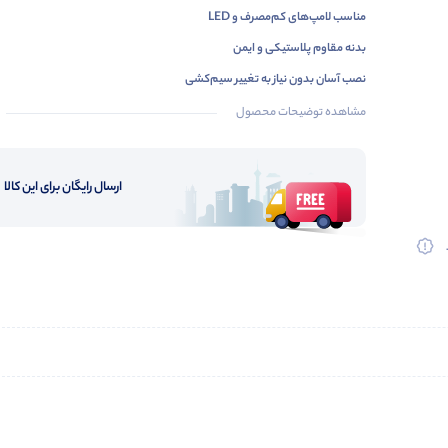
مناسب
لامپ‌های
کم‌مصرف
و
LED
بدنه
مقاوم
پلاستیکی
و
ایمن
نصب
آسان
بدون
نیاز
به
تغییر
سیم‌کشی
مناسب
فضاهای
صنعتی،
کارگاهی
و
خانگی
مشاهده توضیحات محصول
ارسال رایگان برای این کالا