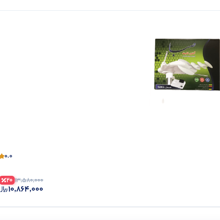
0.0
20
13,580,000
10,864,000