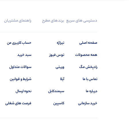
دسترسی های سریع
برندهای مطرح
راهنمای مشتریان
صفحه اصلی
تیراژه
حساب کاربری من
همه محصولات
توس فیوز
سبد خرید
رادپخش مگ
وریتی
سوالات متداول
تماس با ما
آیلا
شرایط و قوانین
درباره ما
سیمندکابل
نحوه ارسال
خرید سازمانی
کاسپین
فرصت های شغلی