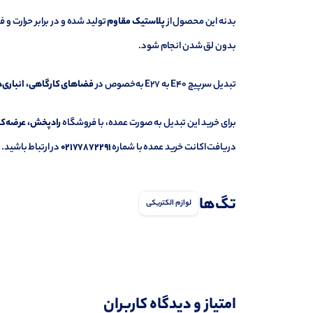
بدنه
این
محصول
از
پلاستیک
مقاوم
تولید
شده
و
در
برابر
حرارت
و
ف
بدون
لق
شدن
انجام
شود.
تبدیل سرپیچ E40 به E27
به‌خصوص
در
فضاهای
کارگاهی،
انباری‌
برای
خرید
این
تبدیل
به
صورت
عمده،
با
فروشگاه
رادپخش،
عرضه‌ک
دریافت
اکانت
خرید
عمده
با
شماره
02177872291
در
ارتباط
باشید.
تگ‌ها
لوازم الکتریکی
امتیاز و دیدگاه کاربران