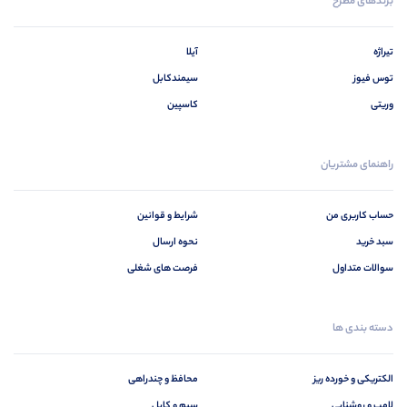
برندهای مطرح
تیراژه
آیلا
توس فیوز
سیمندکابل
وریتی
کاسپین
راهنمای مشتریان
حساب کاربری من
شرایط و قوانین
سبد خرید
نحوه ارسال
سوالات متداول
فرصت های شغلی
دسته بندی ها
الکتریکی و خورده ریز
محافظ و چندراهی
لامپ و روشنایی
سیم و کابل