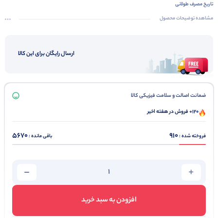
تاریخ مصرف طولانی
دارای مدل های مختلف از جمله آلکالاین
مشاهده توضیحات محصول
دارای بسته بندی مناسب
کارتن بندی مستحکم
ارسال رایگان برای این کالا
ارسال فوری به همه ایران
ارسال از طریق باربری
مناسب برای اکثر دستگاه ها
شارژ دهی مناسب
ضمانت اصالت و سلامت فیزیکی کالا
120+ فروش در هفته اخیر
5670
910
فروخته شده :
باقی مانده :
افزودن به سبد خرید