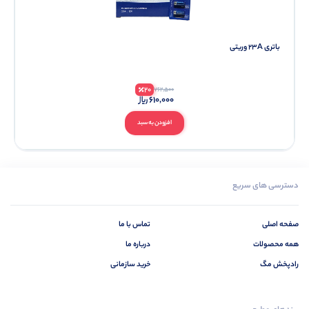
باتری 23A وریتی
20
762,500
610,000
افزودن به سبد
دسترسی های سریع
صفحه اصلی
تماس با ما
همه محصولات
درباره ما
رادپخش مگ
خرید سازمانی