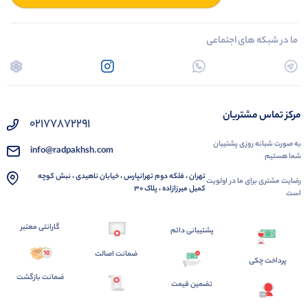
ما در شبکه های اجتماعی
مرکز تماس مشتریان
02177872291
به صورت شبانه روزی پشتیبان
info@radpakhsh.com
شما هستیم
تهران ، فلکه دوم تهرانپارس ، خیابان ناهیدی ، نبش کوچه
رضایت مشتری برای ما در اولویت
کمیل میرزازاده ، پلاک 30
است
گارانتی معتبر
پشتیبانی دائم
ضمانت اصالت
پرداخت چکی
ضمانت بازگشت
تضمین قیمت