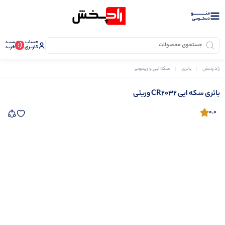
منــــــــــــو
دستــرسی
حساب
سبـد
(:
کاربری
خرید
راد پخش
باتری
سکه ایی و ریموتی
باتری سکه ایی CR2032 وریتی
باتری سکه ایی CR2032 وریتی
0.0