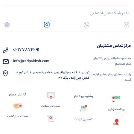
ما در شبکه های اجتماعی
مرکز تماس مشتریان
02177872291
به صورت شبانه روزی پشتیبان
info@radpakhsh.com
شما هستیم
تهران ، فلکه دوم تهرانپارس ، خیابان ناهیدی ، نبش کوچه
رضایت مشتری برای ما در اولویت
کمیل میرزازاده ، پلاک 30
است
گارانتی معتبر
پشتیبانی دائم
ضمانت اصالت
پرداخت چکی
ضمانت بازگشت
تضمین قیمت