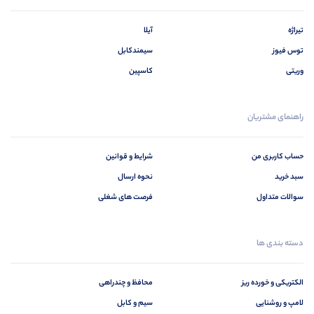
تیراژه
آیلا
توس فیوز
سیمندکابل
وریتی
کاسپین
راهنمای مشتریان
حساب کاربری من
شرایط و قوانین
سبد خرید
نحوه ارسال
سوالات متداول
فرصت های شغلی
دسته بندی ها
الکتریکی و خورده ریز
محافظ و چندراهی
لامپ و روشنایی
سیم و کابل