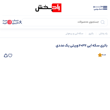
منــــــــــــو
دستــرسی
حساب
سبـد
(:
کاربری
خرید
راد پخش
باتری
سکه ایی و ریموتی
باتری سکه ایی 2032 وریتی یک عددی
باتری سکه ایی 2032 وریتی یک عددی
0.0