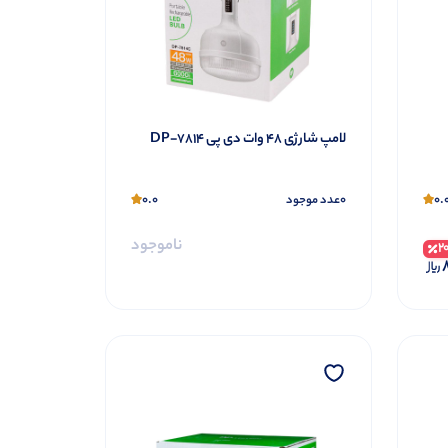
لامپ شارژی 48 وات دی پی DP-7814
0.0
0
0.
عدد موجود
ناموجود
2
8