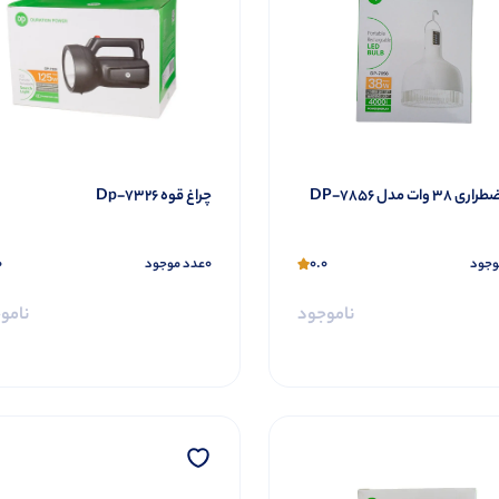
3 وات مدل DP-7856
چراغ قوه Dp-7326
0
0
0.0
وجود
عدد موجود
ناموجود
نامو