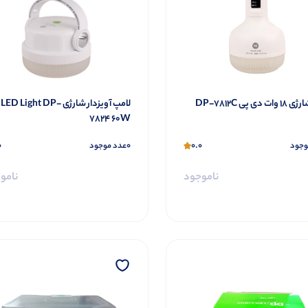
 دی پی DP-7812C
لامپ آویزدار شارژی  Light DP
7824 60W
0
0
0.0
وجود
عدد موجود
ناموجود
نامو