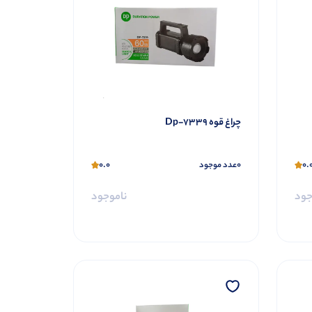
چراغ قوه Dp-7339
0.0
0
0.
عدد موجود
جود
ناموجود