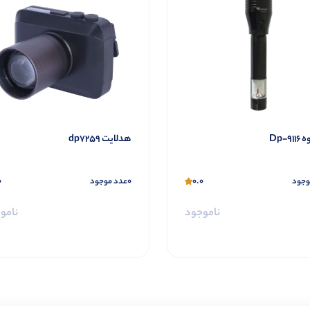
Dp-9
هدلایت dp7259
0
0
0.0
وجود
عدد موجود
ناموجود
نامو