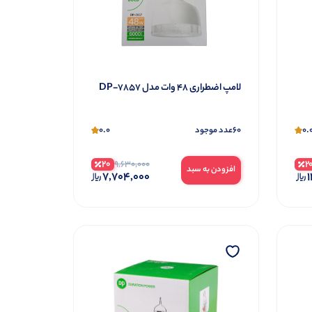
لامپ اضطراری 48 وات مدل DP-7857
0.0
60
0.
عدد موجود
20
2
9,630,000
افزودن به سبد
7,704,000
1