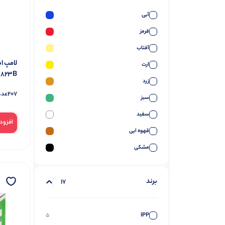
آبی
قرمز
آفتاب
ارت
7823B
زرد
207
عدد
سبز
سفید
افزود
قهوه ایی
مشکی
مهتاب
برند
یاسی
17
5
IPP