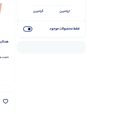
فیش آنتن و ملزومات
7
ارزانترین
گرانترین
محصولات کاردستی
5
مولتی متر
8
باتری
فقط محصولات موجود
58
باتری لیتیوم
15
هدلایت د
باتری های مصرفی
16
سکه ایی و ریموتی
13
0
عدد م
شارژی
22
برق و صنعت
17
فیوزمینیاتوری
5
کنتاکتور
10
پیچ و رولپلاک
12
پیچ ام دی اف
4
پیچ چوب
4