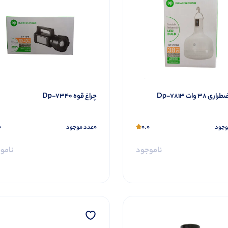
 38 وات Dp-7813
چراغ قوه Dp-7340
0
0
0.0
وجود
عدد موجود
ناموجود
نامو