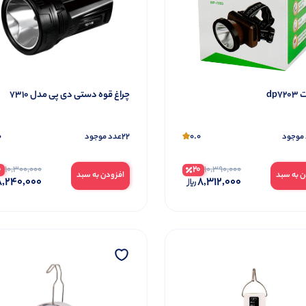
dp7
چراغ قوه دستی دی پی مدل 7310
0
22
0.0
موجود
عدد موجود
0
20
10,300,000
10,390,000
ن به سبد
افزودن به سبد
,240,000
8,312,000