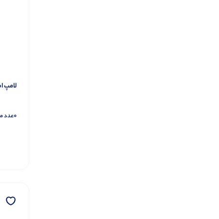
رولپلاک
4
چراغ قوه و اضطراری
142
چراغ قوه
50
چراغ قوه پلیسی
22
چراغ های اضطراری
33
لامپ اضطراری 8
چراغ های خورشیدی
26
هدلایت
32
0
عدد م
چسب
47
چسب برق
9
دوطرفه
6
سیلیکون
13
شیشه ایی
3
نوار تفلون
1