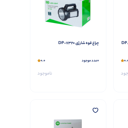
DP.LED-
چراغ قوه شارژی DP-7320
0.0
0
0.
عدد موجود
جود
ناموجود