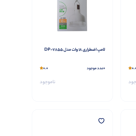
لامپ اضطراری 18 وات مدل DP-7855
0.0
0
0.
عدد موجود
جود
ناموجود