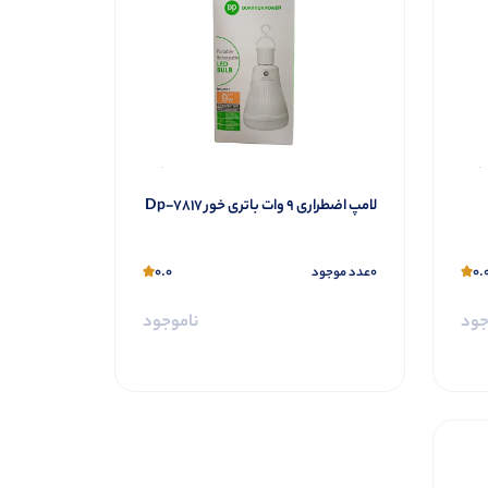
لامپ اضطراری 9 وات باتری خور Dp-7817
0.0
0
0.
عدد موجود
جود
ناموجود