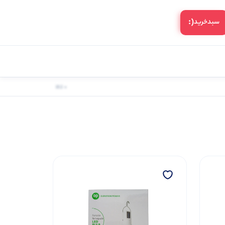
(:
سبد‌خرید
0 کالا