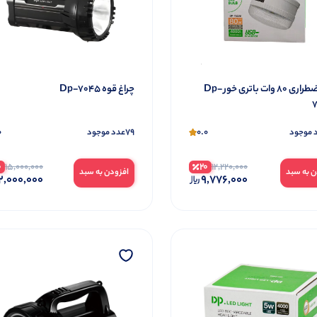
لامپ اضطراری 80 وات باتری خور Dp-
چراغ قوه Dp-7045
0
79
0.0
 موجود
عدد موجود
0
20
15,000,000
12,220,000
ن به سبد
افزودن به سبد
2,000,000
9,776,000