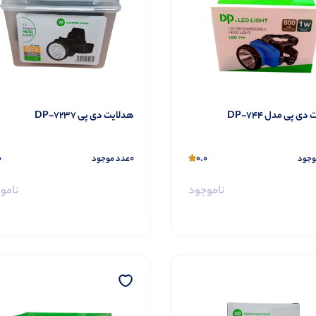
ی پی مدل DP-744
هدلایت دی پی DP-7237
0
0
0.0
وجود
عدد موجود
ناموجود
نامو