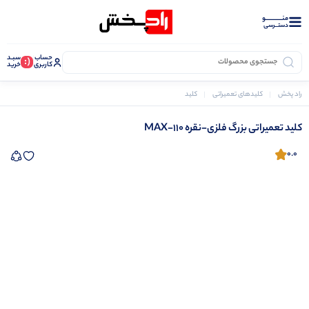
منــــــــــــو
دستــرسی
حساب
سبـد
(:
کاربری
خرید
راد پخش
کلیدهای تعمیراتی
کلید تعمیراتی بزرگ فلزی-نقره MAX-110
کلید تعمیراتی بزرگ فلزی-نقره MAX-110
0.0