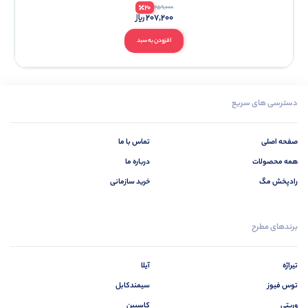
20
259,000
207,200
افزودن به سبد
دسترسی های سریع
صفحه اصلی
تماس با ما
همه محصولات
درباره ما
رادپخش مگ
خرید سازمانی
برندهای مطرح
تیراژه
آیلا
توس فیوز
سیمندکابل
وریتی
کاسپین