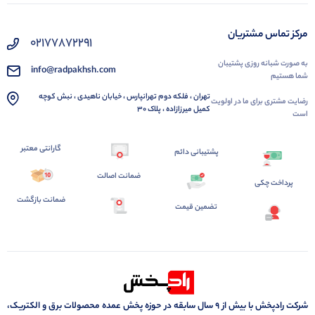
مرکز تماس مشتریان
02177872291
به صورت شبانه روزی پشتیبان
info@radpakhsh.com
شما هستیم
تهران ، فلکه دوم تهرانپارس ، خیابان ناهیدی ، نبش کوچه
رضایت مشتری برای ما در اولویت
کمیل میرزازاده ، پلاک 30
است
گارانتی معتبر
پشتیبانی دائم
ضمانت اصالت
پرداخت چکی
ضمانت بازگشت
تضمین قیمت
شرکت رادپخش با بیش از ۹ سال سابقه در حوزه پخش عمده محصولات برق و الکتریک،