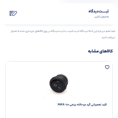
ثبـــــت‌دیدگاه
به‌عنوان کاربر
شمـا هـم دربـاره ایـن کــالا دیــدگاه ثبــت کنید، بــا ثبــت‌دیـدگاه بر روی کالاهای خریداری شده ۵ امتیاز
دریافت کنید.
کالاهای مشابه
کلید تعمیراتی گرد دو حالته برنجی MAX-110