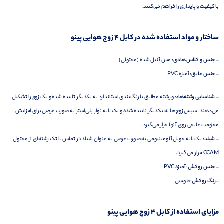
با کیفیت و پایداری را فراهم می‌کنند.
ساختار و مواد استفاده شده در کابل 4 زوج هوایی پینو
– جنس و کلاس هادی
: مس آنیل شده (مفتولی)
– جنس عایق
: آمیزه PVC
– شناسایی رشته‌ها
:دو رشته مطابق با رنگ‌بندی استاندارد به یکدیگر تابیده شده و یک زوج را تشکیل
می‌دهند. سپس زوج‌ها به یکدیگر تابیده شده و یک لایه نوار پلی‌استر به صورت عرضی برای افزایش
مقاومت عایقی روی آنها قرار می‌گیرد.
– شیلد
: یک لایه فویل آلومینیومی به صورت عرضی به عنوان شیلد در تماس با تک رشته‌ای از مفتول
CCAM قرار می‌گیرد.
– جنس روکش
: آمیزه PVC
-رنگ روکش
: طوسی
مزایای استفاده از کابل 4 زوج هوایی پینو