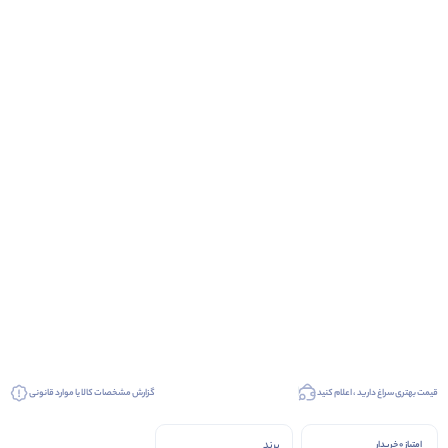
قیمت بهتری سراغ دارید ، اعلام کنید
گزارش مشخصات کالا یا موارد قانونی
برند
امتیاز 0 خریدار