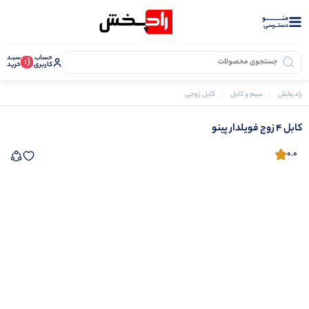
منــــــــــــو
دستــرسی
حساب
سبـد
(:
کاربری
خرید
راد پخش
سیم و کابل
کابل زوجی و مخابراتی
کابل 4 زوج فویلدار پینو
کابل 4 زوج فویلدار پینو
0.0