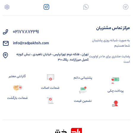
مرکز تماس مشتریان
02177872291
به صورت شبانه روزی پشتیبان
info@radpakhsh.com
شما هستیم
تهران ، فلکه دوم تهرانپارس ، خیابان ناهیدی ، نبش کوچه
رضایت مشتری برای ما در اولویت
کمیل میرزازاده ، پلاک 30
است
گارانتی معتبر
پشتیبانی دائم
ضمانت اصالت
پرداخت چکی
ضمانت بازگشت
تضمین قیمت