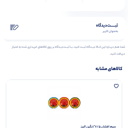
ثبـــــت‌دیدگاه
به‌عنوان کاربر
شمـا هـم دربـاره ایـن کــالا دیــدگاه ثبــت کنید، بــا ثبــت‌دیـدگاه بر روی کالاهای خریداری شده ۵ امتیاز
دریافت کنید.
کالاهای مشابه
سیم افشان 2/5*1نگین البرز