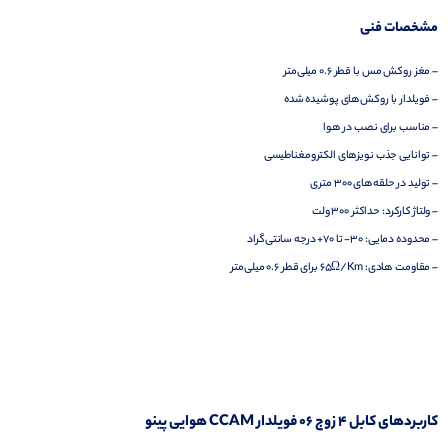
مشخصات فنی
– مغز روکش مس با قطر 0.6 میلی‌متر
– فویلدار با روکش‌های پوشیده شده
– مناسب برای نصب در هوا
– توانایی جذب نویزهای الکترومغناطیسی
– تولید در حلقه‌های 300 متری
– ولتاژ کارکرد: حداکثر 300 ولت
– محدوده دمایی: 30- تا 70+ درجه سانتی‌گراد
– مقاومت هادی: 65Ω/Km برای قطر 0.6 میلی‌متر
کاربردهای کابل 4 زوج 06 فویلدار CCAM هوایی پینو