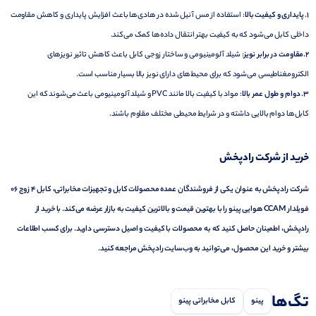
1. پایداری و کیفیت بالا
: استفاده از مس آنیل شده در هادی‌ها باعث افزایش پایداری و کاهش مقاومت
داخلی کابل می‌شود که به کیفیت بهتر انتقال داده‌ها کمک می‌کند.
2.مقاومت در برابر نویز
: شیلد آلومینیومی و ساختار زوجی کابل باعث کاهش تاثیر نویزهای
الکترومغناطیسی می‌شود که برای محیط‌های دارای نویز بالا بسیار مناسب است.
3. دوام و طول عمر بالا
: مواد با کیفیت بالا مانند PVC و شیلد آلومینیومی باعث می‌شوند که این
کابل‌ها دوام بالایی داشته و در شرایط محیطی مختلف مقاوم باشند.
خرید از شرکت رادپخش
شرکت رادپخش به عنوان یکی از فروشندگان عمده محصولات کابل و تجهیزات مخابراتی، کابل 4 زوج 06
فویلدار CCAM هوایی پینو را با بهترین قیمت و بالاترین کیفیت به بازار عرضه می‌کند. با خرید از
رادپخش، اطمینان حاصل کنید که به محصولات با کیفیت و اصیل دسترسی دارید. برای کسب اطلاعات
بیشتر و خرید این محصول، می‌توانید به وب‌سایت رادپخش مراجعه کنید.
تگ‌ها
پینو
کابل مخابراتی پینو