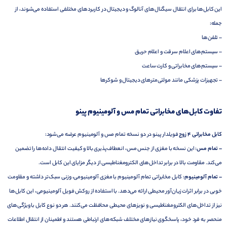
این کابل‌ها برای انتقال سیگنال‌های آنالوگ و دیجیتال در کاربردهای مختلفی استفاده می‌شوند، از
جمله:
– تلفن‌ها
– سیستم‌های اعلام سرقت و اعلام حریق
– سیستم‌های مخابراتی و کارت ساعت
– تجهیزات پزشکی مانند مولتی‌مترهای دیجیتال و شوکرها
تفاوت کابل‌های مخابراتی تمام مس و آلومینیوم پینو
کابل مخابراتی 4 زوج
فویلدار پینو در دو نسخه تمام مس و آلومینیوم عرضه می‌شود:
– تمام مس
: این نسخه با مغزی از جنس مس، انعطاف‌پذیری بالا و کیفیت انتقال داده‌ها را تضمین
می‌کند. مقاومت بالا در برابر تداخل‌های الکترومغناطیسی از دیگر مزایای این کابل است.
– تمام آلومینیوم
: کابل مخابراتی تمام آلومینیوم با مغزی آلومینیومی، وزنی سبک‌تر داشته و مقاومت
خوبی در برابر اثرات زیان‌آور محیطی ارائه می‌دهد. با استفاده از روکش فویل آلومینیومی، این کابل‌ها
نیز از تداخل‌های الکترومغناطیسی و نویزهای محیطی محافظت می‌کنند. هر دو نوع کابل با ویژگی‌های
منحصر به فرد خود، پاسخگوی نیازهای مختلف شبکه‌های ارتباطی هستند و اطمینان از انتقال اطلاعات