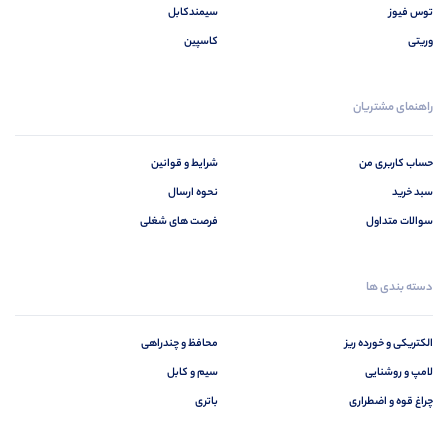
توس فیوز
سیمندکابل
وریتی
کاسپین
راهنمای مشتریان
حساب کاربری من
شرایط و قوانین
سبد خرید
نحوه ارسال
سوالات متداول
فرصت های شغلی
دسته بندی ها
الکتریکی و خورده ریز
محافظ و چندراهی
لامپ و روشنایی
سیم و کابل
چراغ قوه و اضطراری
باتری