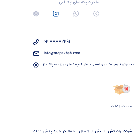
ما در شبکه های اجتماعی
02177872291
info@radpakhsh.com
ه دوم تهرانپارس ، خیابان ناهیدی ، نبش کوچه کمیل میرزازاده ، پلاک 30
ضمانت بازگشت
شرکت رادپخش با بیش از ۹ سال سابقه در حوزه پخش عمده