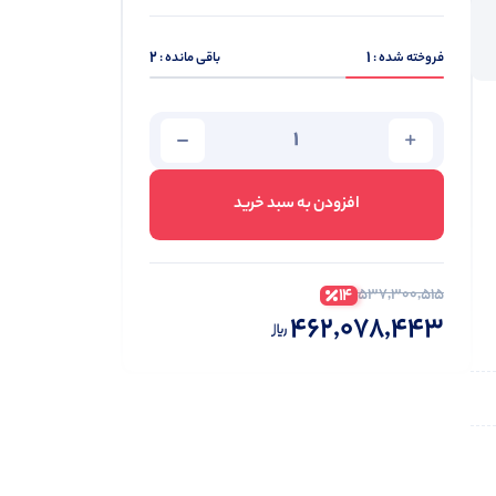
2
1
فروخته شده :
باقی مانده :
افزودن به سبد خرید
14
537,300,515
462,078,443