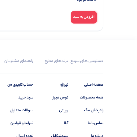
افزودن به سبد
دسترسی های سریع
برندهای مطرح
راهنمای مشتریان
صفحه اصلی
تیراژه
حساب کاربری من
همه محصولات
توس فیوز
سبد خرید
رادپخش مگ
وریتی
سوالات متداول
تماس با ما
آیلا
شرایط و قوانین
درباره ما
سیمندکابل
نحوه ارسال