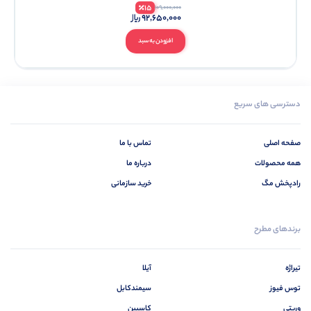
15
109,000,000
92,650,000
افزودن به سبد
دسترسی های سریع
صفحه اصلی
تماس با ما
همه محصولات
درباره ما
رادپخش مگ
خرید سازمانی
برندهای مطرح
تیراژه
آیلا
توس فیوز
سیمندکابل
وریتی
کاسپین