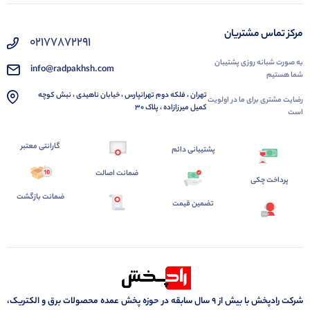
مرکز تماس مشتریان
02177872291
به صورت شبانه روزی پشتیبان
info@radpakhsh.com
شما هستیم
تهران ، فلکه دوم تهرانپارس ، خیابان ناهیدی ، نبش کوچه
رضایت مشتری برای ما در اولویت
کمیل میرزازاده ، پلاک 30
است
گارانتی معتبر
پشتیبانی دائم
ضمانت اصالت
پرداخت چکی
ضمانت بازگشت
تضمین قیمت
شرکت رادپخش با بیش از ۹ سال سابقه در حوزه پخش عمده محصولات برق و الکتریک،