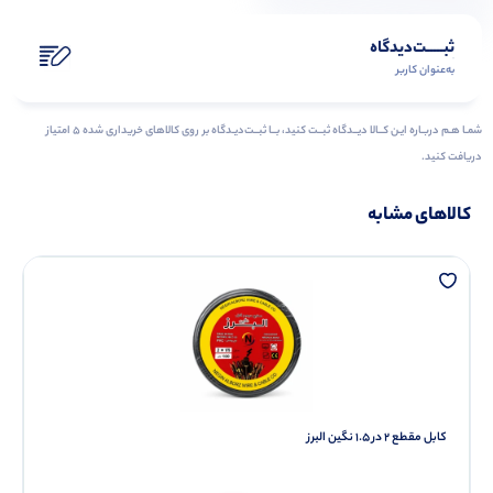
ثبـــــت‌دیدگاه
به‌عنوان کاربر
شمـا هـم دربـاره ایـن کــالا دیــدگاه ثبــت کنید، بــا ثبــت‌دیـدگاه بر روی کالاهای خریداری شده ۵ امتیاز
دریافت کنید.
کالاهای مشابه
کابل مقطع 2 در 1.5 نگین البرز