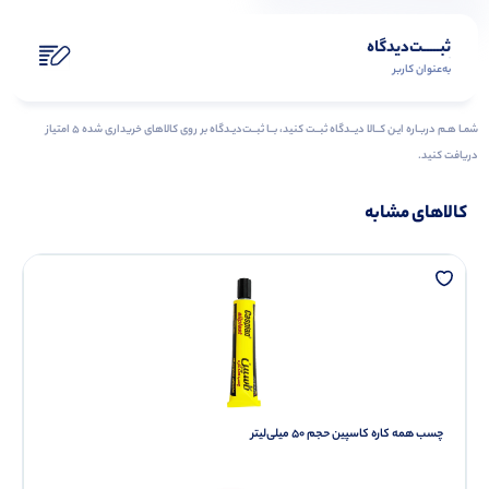
ثبـــــت‌دیدگاه
به‌عنوان کاربر
شمـا هـم دربـاره ایـن کــالا دیــدگاه ثبــت کنید، بــا ثبــت‌دیـدگاه بر روی کالاهای خریداری شده ۵ امتیاز
دریافت کنید.
کالاهای مشابه
چسب همه کاره کاسپین حجم 50 میلی‌لیتر