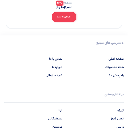
20
755,000
604,000
افزودن به سبد
دسترسی های سریع
صفحه اصلی
تماس با ما
همه محصولات
درباره ما
رادپخش مگ
خرید سازمانی
برندهای مطرح
تیراژه
آیلا
توس فیوز
سیمندکابل
وریتی
کاسپین