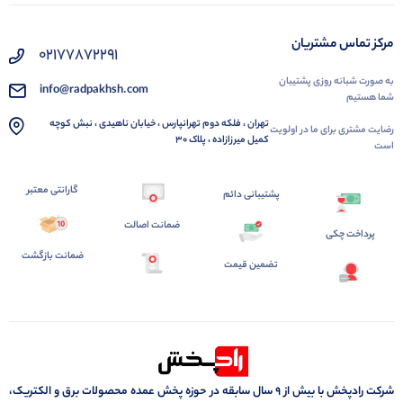
مرکز تماس مشتریان
02177872291
به صورت شبانه روزی پشتیبان
info@radpakhsh.com
شما هستیم
تهران ، فلکه دوم تهرانپارس ، خیابان ناهیدی ، نبش کوچه
رضایت مشتری برای ما در اولویت
کمیل میرزازاده ، پلاک 30
است
گارانتی معتبر
پشتیبانی دائم
ضمانت اصالت
پرداخت چکی
ضمانت بازگشت
تضمین قیمت
شرکت رادپخش با بیش از ۹ سال سابقه در حوزه پخش عمده محصولات برق و الکتریک،