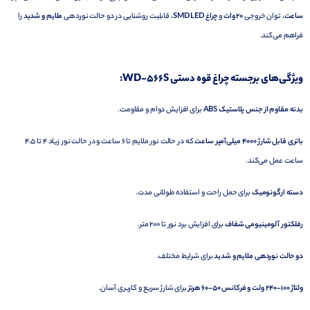
ساعت
،
توان
خروجی
20
وات
و
چراغ
LED
SMD
،
قابلیت
روشنایی
در
دو
حالت
نوردهی
ملایم
و
شدید
را
فراهم
می‌کند.
ویژگی‌های
برجسته چراغ قوه دستی WD-566S
:
بدنه
مقاوم
از
جنس
پلاستیک
ABS
برای
افزایش
دوام
و
مقاومت.
باتری
قابل
شارژ
4000
میلی‌آمپر
ساعت
که
در
حالت
نور
ملایم
تا
6
ساعت
و
در
حالت
نور
زیاد
4
تا
4.5
ساعت
عمل
می‌کند.
دسته
ارگونومیک
برای
حمل
راحت
و
استفاده
طولانی
مدت.
رفلکتور
آلومینیومی
شفاف
برای
افزایش
برد
نور
تا
200
متر.
دو
حالت
نوردهی
ملایم
و
شدید
برای
شرایط
مختلف.
ولتاژ
100-
240
ولت
و
فرکانس
50-
60
هرتز
برای
شارژ
سریع
و
کاربری
آسان.