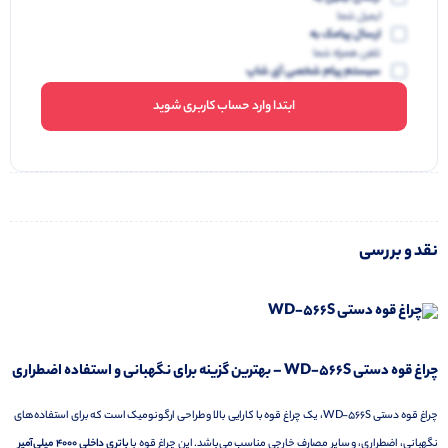
ایمیل شما
ارسال پیامک به
تلفن همراه شما
سیستم پیام شخصی آی شاپ
ابتدا وارد حساب کاربری شوید
نقد و بررسی
چراغ قوه دستی WD-566S –
بهترین
گزینه
برای
نگهبانی
و
استفاده
اضطراری
چراغ قوه دستی WD-566S،
یک
چراغ
قوه
با
کارایی
بالا
و
طراحی
ارگونومیک
است
که
برای
استفاده‌های
نگهبانی،
اضطراری،
و
سایر
مصارف
خارجی
مناسب
می‌باشد.
این
چراغ
قوه
با
باتری
داخلی
4000
میلی‌آمپر