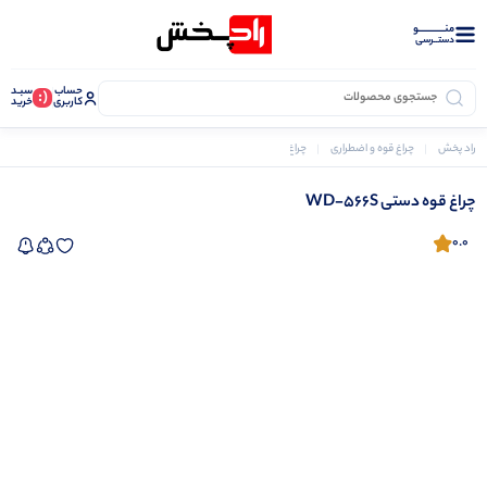
منــــــــــــو
دستــرسی
حساب
سبـد
(:
کاربری
خرید
راد پخش
چراغ قوه و اضطراری
چراغ قوه
چراغ قوه دستی WD-566S
چراغ قوه دستی WD-566S
0.0