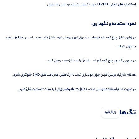
استانداردهای
ایمنی
FCC
CE/
جهت
تضمین
کیفیت
و
ایمنی
محصول.
نحوه
استفاده
و
نگهداری:
در
اولین
شارژ،
چراغ
قوه
باید
12
ساعت
به
برق
شهری
وصل
شود.
شارژهای
بعدی
باید
بین
10
تا
12
ساعت
به
طول
انجامد.
در
صورتی
که
نور
چراغ
قوه
کم
شد،
باید
آن
را
به
شارژ
مجدد
وصل
کنید.
هنگام
شارژ،
از
روشن
کردن
چراغ
خودداری
کنید
تا
از
کاهش
عمر
لامپ‌های
SMD
جلوگیری
شود.
در
صورت
عدم
استفاده
طولانی
مدت،
حداقل
3
ماه
یکبار
چراغ
را
به
مدت
12
ساعت
شارژ
کنید.
تگ‌ها
چراغ قوه