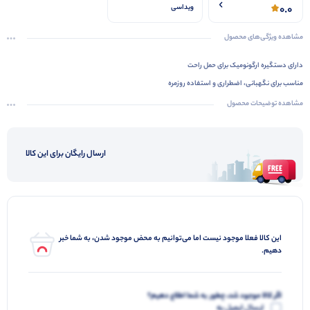
0.0
ویداسی
مشاهده ویژگی‌های محصول
دارای
دستگیره
ارگونومیک
برای
حمل
راحت
مناسب
برای
نگهبانی،
اضطراری
و
استفاده
روزمره
دارای
رفلکتور
آلومینیومی
شفاف
برای
روشنایی
بهتر
مشاهده توضیحات محصول
نشانگر
وضعیت
روشنایی
با
نور
LED
برای
نمایش
وضعیت
دستگاه
ارسال رایگان برای این کالا
این کالا فعلا موجود نیست اما می‌توانیم به محض موجود شدن، به شما خبر
دهیم.
اگر کالا موجود شد، چطور به شما اطلاع دهیم؟
ارسال ایمیل به