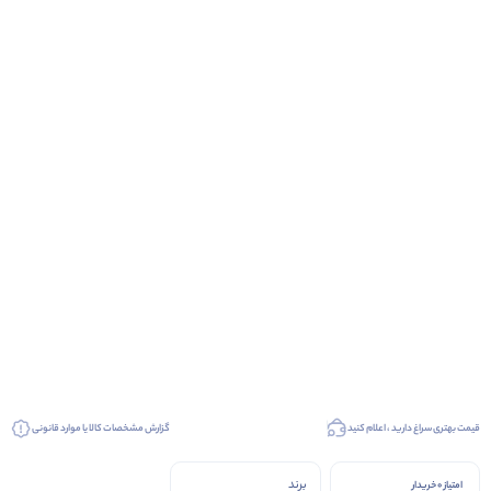
قیمت بهتری سراغ دارید ، اعلام کنید
گزارش مشخصات کالا یا موارد قانونی
برند
امتیاز 0 خریدار