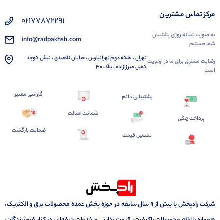
مرکز تماس مشتریان
02177872291
به صورت شبانه روزی پشتیبان
info@radpakhsh.com
شما هستیم
تهران ، فلکه دوم تهرانپارس ، خیابان ناهیدی ، نبش کوچه
رضایت مشتری برای ما در اولویت
کمیل میرزازاده ، پلاک 30
است
گارانتی معتبر
پشتیبانی دائم
ضمانت اصالت
پرداخت چکی
ضمانت بازگشت
تضمین قیمت
شرکت رادپخش با بیش از ۹ سال سابقه در حوزه پخش عمده محصولات برق و الکتریک،
همواره با ارائه محصولات باکیفیت، قیمت رقابتی و خدمات حرفه‌ای، در کنار فروشندگان،