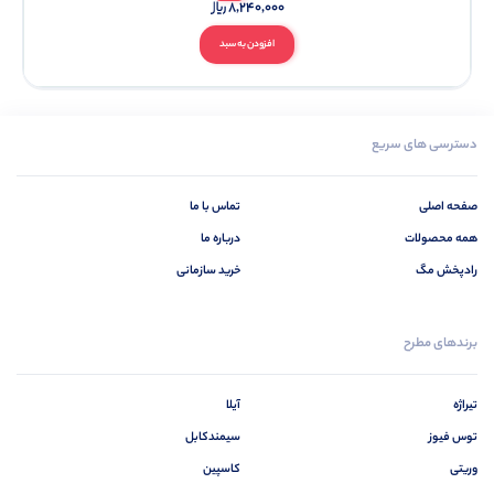
8,240,000
افزودن به سبد
دسترسی های سریع
صفحه اصلی
تماس با ما
همه محصولات
درباره ما
رادپخش مگ
خرید سازمانی
برندهای مطرح
تیراژه
آیلا
توس فیوز
سیمندکابل
وریتی
کاسپین