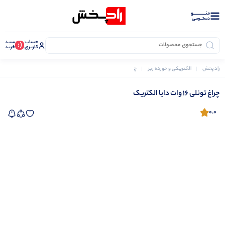
منــــــــــــو
دستــرسی
حساب
سبـد
(:
کاربری
خرید
راد پخش
الکتریکی و خورده ریز
چراغ تونلی 16 وات دایا الکتریک
چراغ تونلی 16 وات دایا الکتریک
0.0