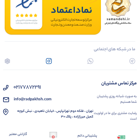
ما در شبکه های اجتماعی
مرکز تماس مشتریان
02177872291
به صورت شبانه روزی پشتیبان
info@radpakhsh.com
شما هستیم
تهران ، فلکه دوم تهرانپارس ، خیابان ناهیدی ، نبش کوچه
رضایت مشتری برای ما در اولویت
کمیل میرزازاده ، پلاک 30
است
گارانتی معتبر
پشتیبانی دائم