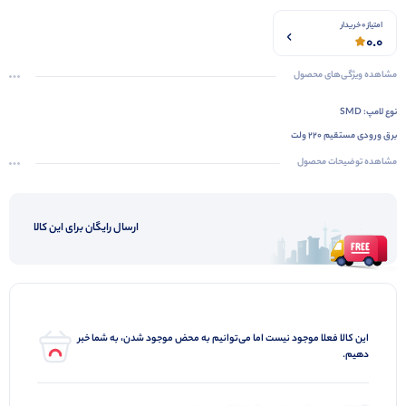
امتیاز 0 خریدار
0.0
مشاهده ویژگی‌های محصول
نوع لامپ: SMD
برق ورودی مستقیم ۲۲۰ ولت
طراحی شده در اندازه مناسب برای جابجایی
مشاهده توضیحات محصول
دارای یک سال گارانتی تعویض
با کیفیت و زیبا
ارسال رایگان برای این کالا
مواد استفاده شده در کفی: مواد ABS
وزن سبک
بدنه محکم
دارای سیم رابط جهت نصب آسان
تولید محصول در تیراژ بالا با قیمت فوق العاده
این کالا فعلا موجود نیست اما می‌توانیم به محض موجود شدن، به شما خبر
تعداد در کارتن : 100 عدد
دهیم.