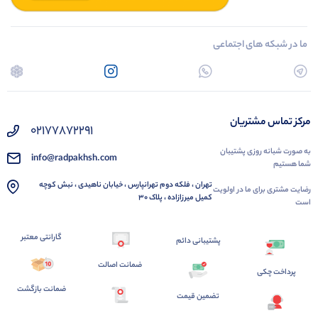
ما در شبکه های اجتماعی
مرکز تماس مشتریان
02177872291
به صورت شبانه روزی پشتیبان
info@radpakhsh.com
شما هستیم
تهران ، فلکه دوم تهرانپارس ، خیابان ناهیدی ، نبش کوچه
رضایت مشتری برای ما در اولویت
کمیل میرزازاده ، پلاک 30
است
گارانتی معتبر
پشتیبانی دائم
ضمانت اصالت
پرداخت چکی
ضمانت بازگشت
تضمین قیمت