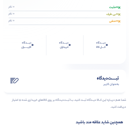
0
0 نفر
مثبت
0
0 نفر
بی طرف
0
0 نفر
منفی
دیــــدگاه
دیــــدگاه
دیــــدگاه
0
0
0
کــــل کالا
خریداران
کاربـــــران
ثبـــــت‌دیدگاه
به‌عنوان کاربر
شمـا هـم دربـاره ایـن کــالا دیــدگاه ثبــت کنید، بــا ثبــت‌دیـدگاه بر روی کالاهای خریداری شده ۵ امتیاز
دریافت کنید.
همچنین شاید علاقه مند باشید