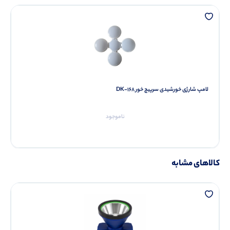
لامپ شارژی خورشیدی سرپیچ خور DK-168
ناموجود
کالاهای مشابه