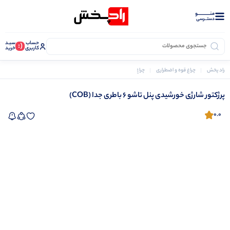
منــــــــــــو
دستــرسی
حساب
سبـد
(:
کاربری
خرید
راد پخش
چراغ قوه و اضطراری
چراغ های خورشیدی
پرژکتور شارژی خورشیدی پنل تاشو 6 باطری جدا (COB)
پرژکتور شارژی خورشیدی پنل تاشو 6 باطری جدا (COB)
0.0