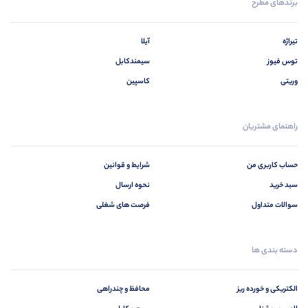
برندهای مطرح
تیراژه
آیلا
توس فیوز
سیمندکابل
وریتی
کاسپین
راهنمای مشتریان
حساب کاربری من
شرایط و قوانین
سبد خرید
نحوه ارسال
سوالات متداول
فرصت های شغلی
دسته بندی ها
الکتریکی و خورده ریز
محافظ و چندراهی