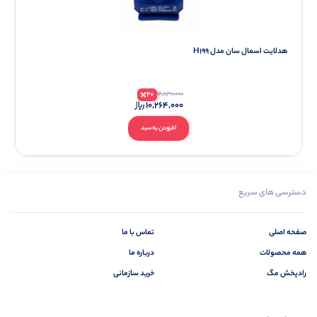
هدلایت اسمال سان مدل H199
20
12,830,000
10,264,000
افزودن به سبد
دسترسی های سریع
صفحه اصلی
تماس با ما
همه محصولات
درباره ما
رادپخش مگ
خرید سازمانی