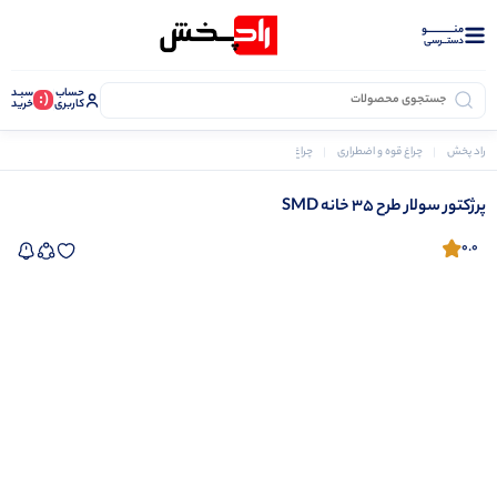
منــــــــــــو
دستــرسی
حساب
سبـد
(:
کاربری
خرید
راد پخش
چراغ قوه و اضطراری
چراغ های خورشیدی
پرژکتور سولار طرح 35 خانه SMD
پرژکتور سولار طرح 35 خانه SMD
0.0