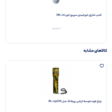
لامپ شارژی خورشیدی سرپیچ خور DK-168
ناموجود
کالاهای مشابه
چراغ قوه متوسط ارتشی رویلانگ مدل RL-651CM