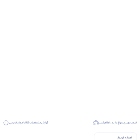
قیمت بهتری سراغ دارید ، اعلام کنید
گزارش مشخصات کالا یا موارد قانونی
امتیاز 0 خریدار