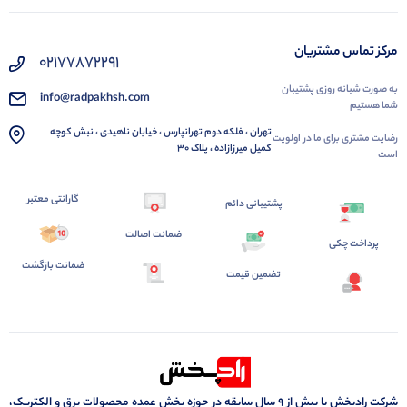
مرکز تماس مشتریان
02177872291
به صورت شبانه روزی پشتیبان
info@radpakhsh.com
شما هستیم
تهران ، فلکه دوم تهرانپارس ، خیابان ناهیدی ، نبش کوچه
رضایت مشتری برای ما در اولویت
کمیل میرزازاده ، پلاک 30
است
گارانتی معتبر
پشتیبانی دائم
ضمانت اصالت
پرداخت چکی
ضمانت بازگشت
تضمین قیمت
شرکت رادپخش با بیش از ۹ سال سابقه در حوزه پخش عمده محصولات برق و الکتریک،