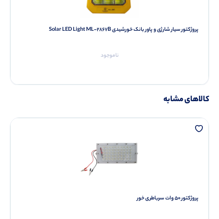
پروژکتور سیار شارژی و پاور بانک خورشیدی Solar LED Light ML-2867B
ناموجود
کالاهای مشابه
پروژکتور 50 وات سرباطری خور