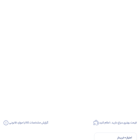
قیمت بهتری سراغ دارید ، اعلام کنید
گزارش مشخصات کالا یا موارد قانونی
امتیاز 0 خریدار