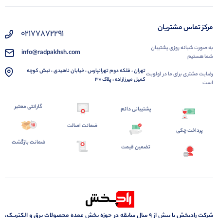
مرکز تماس مشتریان
02177872291
به صورت شبانه روزی پشتیبان
info@radpakhsh.com
شما هستیم
تهران ، فلکه دوم تهرانپارس ، خیابان ناهیدی ، نبش کوچه
رضایت مشتری برای ما در اولویت
کمیل میرزازاده ، پلاک 30
است
گارانتی معتبر
پشتیبانی دائم
ضمانت اصالت
پرداخت چکی
ضمانت بازگشت
تضمین قیمت
شرکت رادپخش با بیش از ۹ سال سابقه در حوزه پخش عمده محصولات برق و الکتریک،