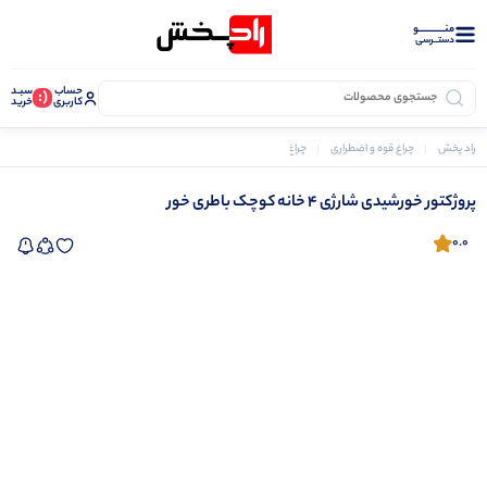
منــــــــــــو
دستــرسی
حساب
سبـد
(:
کاربری
خرید
راد پخش
چراغ قوه و اضطراری
چراغ های خورشیدی
پروژکتور خورشیدی شارژی 4 خانه کوچک باطری خور
پروژکتور خورشیدی شارژی 4 خانه کوچک باطری خور
0.0