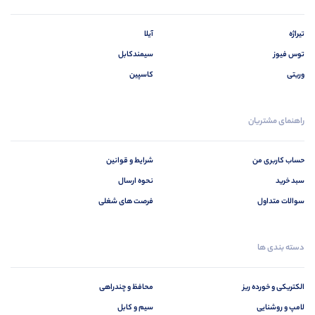
تیراژه
آیلا
توس فیوز
سیمندکابل
وریتی
کاسپین
راهنمای مشتریان
حساب کاربری من
شرایط و قوانین
سبد خرید
نحوه ارسال
سوالات متداول
فرصت های شغلی
دسته بندی ها
الکتریکی و خورده ریز
محافظ و چندراهی
لامپ و روشنایی
سیم و کابل