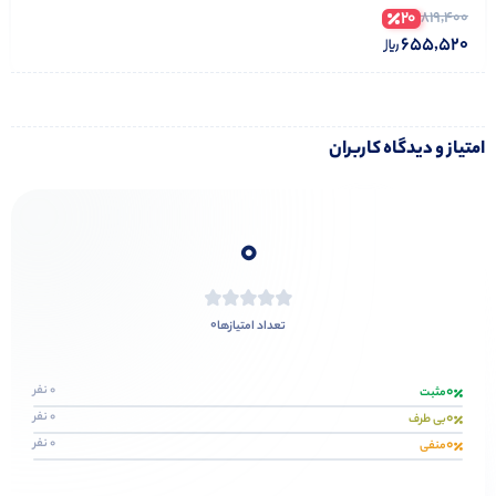
20
819,400
655,520
امتیاز و دیدگاه کاربران
0
0
تعداد امتیازها
0
0 نفر
مثبت
0
0 نفر
بی طرف
0
0 نفر
منفی