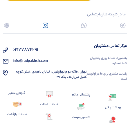
ما در شبکه های اجتماعی
مرکز تماس مشتریان
02177872291
به صورت شبانه روزی پشتیبان
info@radpakhsh.com
شما هستیم
تهران ، فلکه دوم تهرانپارس ، خیابان ناهیدی ، نبش کوچه
رضایت مشتری برای ما در اولویت
کمیل میرزازاده ، پلاک 30
است
گارانتی معتبر
پشتیبانی دائم
ضمانت اصالت
پرداخت چکی
ضمانت بازگشت
تضمین قیمت