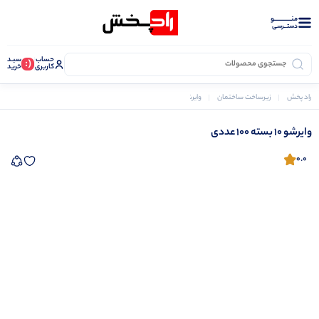
منــــــــــــو
دستــرسی
حساب
سبـد
(:
کاربری
خرید
راد پخش
زیرساخت ساختمان
وایرشو و سر سیم ها
وایرشو 10 بسته 100 عددی
وایرشو 10 بسته 100 عددی
0.0