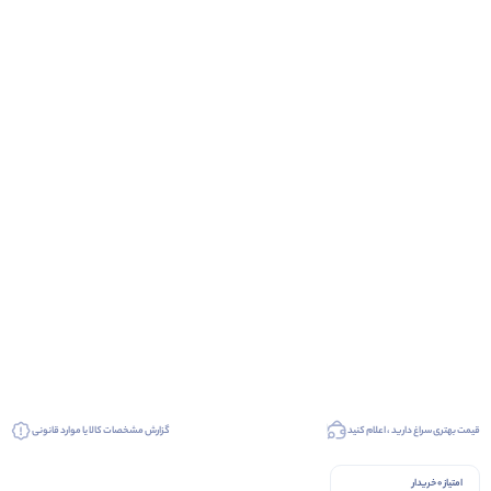
قیمت بهتری سراغ دارید ، اعلام کنید
گزارش مشخصات کالا یا موارد قانونی
امتیاز 0 خریدار