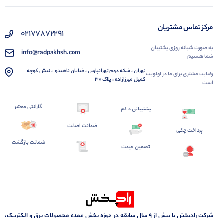
مرکز تماس مشتریان
02177872291
به صورت شبانه روزی پشتیبان
info@radpakhsh.com
شما هستیم
تهران ، فلکه دوم تهرانپارس ، خیابان ناهیدی ، نبش کوچه
رضایت مشتری برای ما در اولویت
کمیل میرزازاده ، پلاک 30
است
گارانتی معتبر
پشتیبانی دائم
ضمانت اصالت
پرداخت چکی
ضمانت بازگشت
تضمین قیمت
شرکت رادپخش با بیش از ۹ سال سابقه در حوزه پخش عمده محصولات برق و الکتریک،