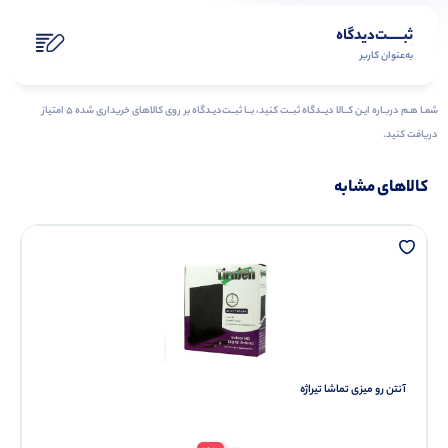
ثبـــــت‌دیدگاه
به‌عنوان کاربر
شمـا هـم دربـاره ایـن کــالا دیــدگاه ثبــت کنید، بــا ثبــت‌دیـدگاه بر روی کالاهای خریداری شده ۵ امتیاز
دریافت کنید.
کالاهای مشابه
آنتن رو میزی تماشا تیراژه