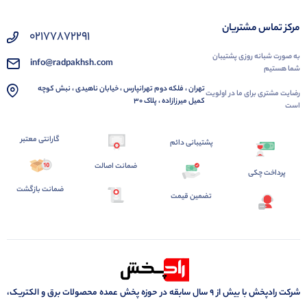
مرکز تماس مشتریان
02177872291
به صورت شبانه روزی پشتیبان
info@radpakhsh.com
شما هستیم
تهران ، فلکه دوم تهرانپارس ، خیابان ناهیدی ، نبش کوچه
رضایت مشتری برای ما در اولویت
کمیل میرزازاده ، پلاک 30
است
گارانتی معتبر
پشتیبانی دائم
ضمانت اصالت
پرداخت چکی
ضمانت بازگشت
تضمین قیمت
شرکت رادپخش با بیش از ۹ سال سابقه در حوزه پخش عمده محصولات برق و الکتریک،