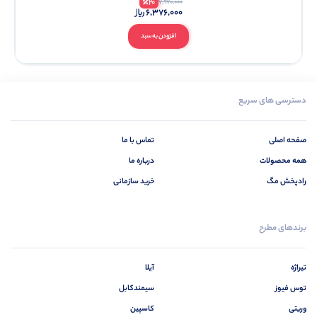
20
7,970,000
6,376,000
افزودن به سبد
دسترسی های سریع
صفحه اصلی
تماس با ما
همه محصولات
درباره ما
رادپخش مگ
خرید سازمانی
برندهای مطرح
تیراژه
آیلا
توس فیوز
سیمندکابل
وریتی
کاسپین