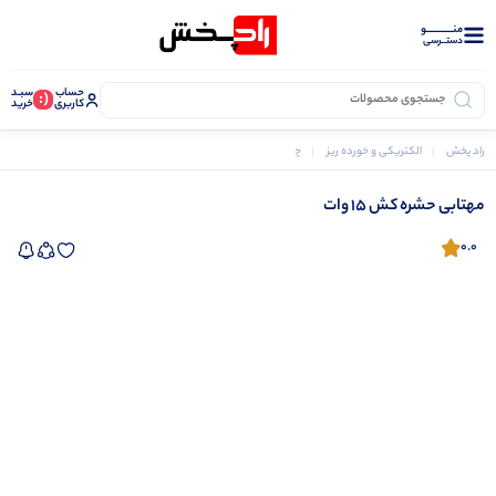
منــــــــــــو
دستــرسی
حساب
سبـد
(:
کاربری
خرید
راد پخش
الکتریکی و خورده ریز
چراغ خواب و حشره کش
مهتابی حشره کش 15 وات
مهتابی حشره کش 15 وات
0.0