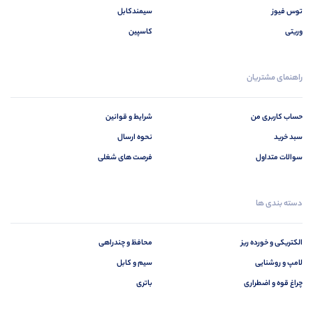
توس فیوز
سیمندکابل
وریتی
کاسپین
راهنمای مشتریان
حساب کاربری من
شرایط و قوانین
سبد خرید
نحوه ارسال
سوالات متداول
فرصت های شغلی
دسته بندی ها
الکتریکی و خورده ریز
محافظ و چندراهی
لامپ و روشنایی
سیم و کابل
چراغ قوه و اضطراری
باتری