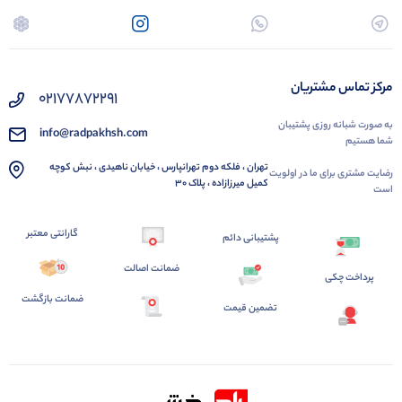
مرکز تماس مشتریان
02177872291
به صورت شبانه روزی پشتیبان
info@radpakhsh.com
شما هستیم
تهران ، فلکه دوم تهرانپارس ، خیابان ناهیدی ، نبش کوچه
رضایت مشتری برای ما در اولویت
کمیل میرزازاده ، پلاک 30
است
گارانتی معتبر
پشتیبانی دائم
ضمانت اصالت
پرداخت چکی
ضمانت بازگشت
تضمین قیمت