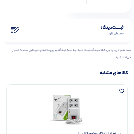
ثبـــــت‌دیدگاه
به‌عنوان کاربر
شمـا هـم دربـاره ایـن کــالا دیــدگاه ثبــت کنید، بــا ثبــت‌دیـدگاه بر روی کالاهای خریداری شده ۵ امتیاز
دریافت کنید.
کالاهای مشابه
محافظ ۴ خانه کامپیوتر H400 صبا