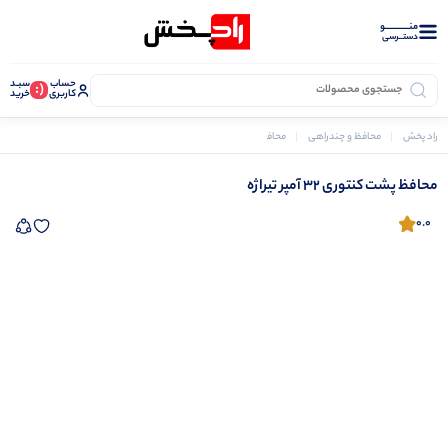
منــــــــــــو
دستــرسی
حساب
سبـد
(:
کاربری
خرید
راد پخش
محافظ و چندراهی
محافظ برق
محافظ ورودی ساختمان
محافظ پشت کنتوری 32 آمپر تیراژه
محافظ پشت کنتوری 32 آمپر تیراژه
0.0