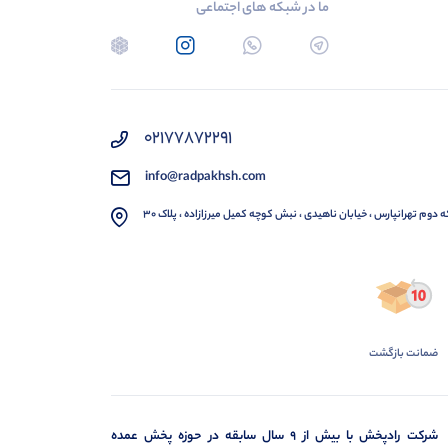
ما در شبکه های اجتماعی
02177872291
info@radpakhsh.com
ه دوم تهرانپارس ، خیابان ناهیدی ، نبش کوچه کمیل میرزازاده ، پلاک 30
ضمانت بازگشت
شرکت رادپخش با بیش از ۹ سال سابقه در حوزه پخش عمده