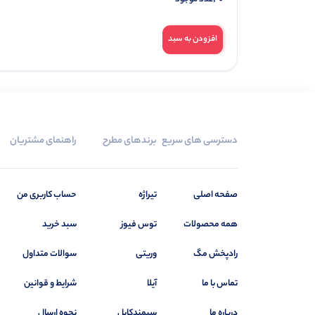
افزودن به سبد
دسترسی های سریع
برندهای مطرح
راهنمای مشتریان
صفحه اصلی
تیراژه
حساب کاربری من
همه محصولات
توس فیوز
سبد خرید
رادپخش مگ
وریتی
سوالات متداول
تماس با ما
آیلا
شرایط و قوانین
درباره ما
سیمندکابل
نحوه ارسال