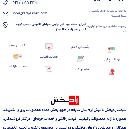
02177872291
به صورت شبانه روزی پشتیبان
info@radpakhsh.com
شما هستیم
تهران ، فلکه دوم تهرانپارس ، خیابان ناهیدی ، نبش کوچه
رضایت مشتری برای ما در اولویت
کمیل میرزازاده ، پلاک 30
است
گارانتی معتبر
پشتیبانی دائم
ضمانت اصالت
پرداخت چکی
ضمانت بازگشت
تضمین قیمت
شرکت رادپخش با بیش از ۹ سال سابقه در حوزه پخش عمده محصولات برق و الکتریک،
همواره با ارائه محصولات باکیفیت، قیمت رقابتی و خدمات حرفه‌ای، در کنار فروشندگان،
همکاران و مجریان پروژه‌های مختلف بوده است. این مجموعه با تکیه بر تجربه، تخصص و