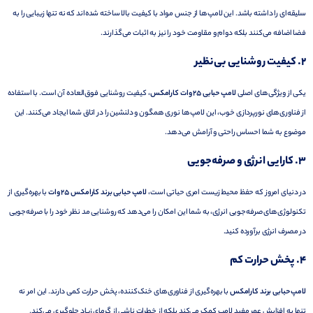
سلیقه‌ای را داشته باشد. این لامپ‌ها از جنس مواد با کیفیت بالا ساخته شده‌اند که نه تنها زیبایی را به
فضا اضافه می‌کنند بلکه دوام و مقاومت خود را نیز به اثبات می‌گذارند.
2.
کیفیت روشنایی بی‌نظیر
یکی از ویژگی‌های اصلی
لامپ حبابی 25 وات کارامکس
، کیفیت روشنایی فوق‌العاده آن است. با استفاده
از فناوری‌های نورپردازی خوب، این لامپ‌ها نوری همگون و دلنشین را در اتاق شما ایجاد می‌کنند. این
موضوع به شما احساس راحتی و آرامش می‌دهد.
3.
کارایی انرژی و صرفه‌جویی
در دنیای امروز که حفظ محیط زیست امری حیاتی است،
لامپ حبابی برند کارامکس 25 وات
با بهره‌گیری از
تکنولوژی‌های صرفه‌جویی انرژی، به شما این امکان را می‌دهد که روشنایی مد نظر خود را با صرفه‌جویی
در مصرف انرژی برآورده کنید.
4.
پخش حرارت کم
لامپ حبابی برند کارامکس
با بهره‌گیری از فناوری‌های خنک‌کننده، پخش حرارت کمی دارند. این امر نه
تنها به افزایش عمر مفید لامپ کمک می‌کند بلکه از خطرات ناشی از گرمای زیاد جلوگیری می‌کند.