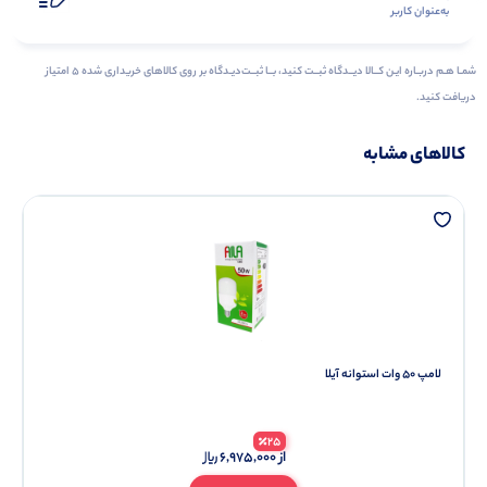
به‌عنوان کاربر
شمـا هـم دربـاره ایـن کــالا دیــدگاه ثبــت کنید، بــا ثبــت‌دیـدگاه بر روی کالاهای خریداری شده ۵ امتیاز
دریافت کنید.
کالاهای مشابه
لامپ 50 وات استوانه آیلا
25
از
6,975,000