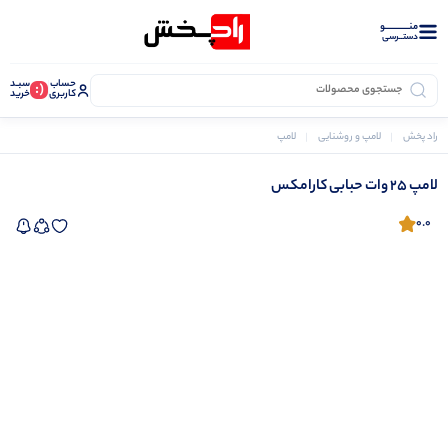
منــــــــــــو
دستــرسی
حساب
سبـد
(:
کاربری
خرید
راد پخش
لامپ و روشنایی
لامپ
لامپ 25 وات حبابی کارامکس
لامپ 25 وات حبابی کارامکس
0.0