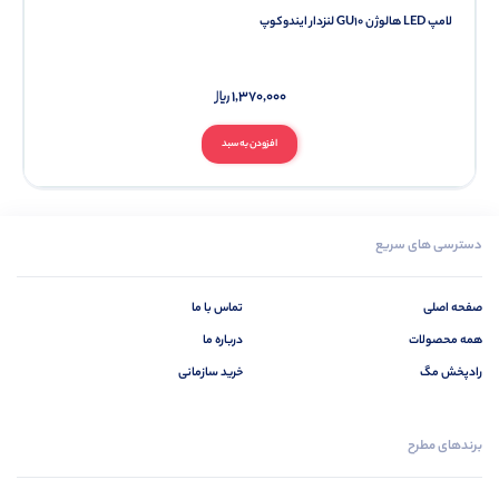
لامپ LED هالوژن GU10 لنزدار ایندوکوپ
1,370,000
افزودن به سبد
دسترسی های سریع
صفحه اصلی
تماس با ما
همه محصولات
درباره ما
رادپخش مگ
خرید سازمانی
برندهای مطرح