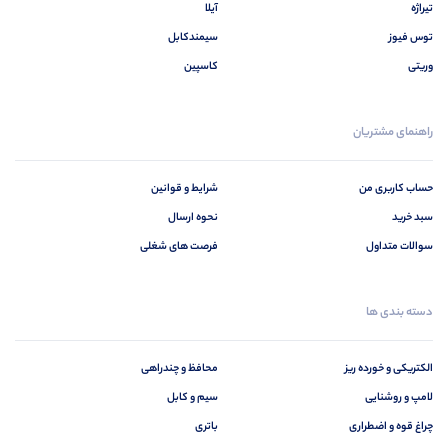
تیراژه
آیلا
توس فیوز
سیمندکابل
وریتی
کاسپین
راهنمای مشتریان
حساب کاربری من
شرایط و قوانین
سبد خرید
نحوه ارسال
سوالات متداول
فرصت های شغلی
دسته بندی ها
الکتریکی و خورده ریز
محافظ و چندراهی
لامپ و روشنایی
سیم و کابل
چراغ قوه و اضطراری
باتری