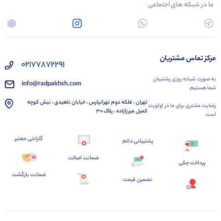
ما در شبکه های اجتماعی
مرکز تماس مشتریان
02177872291
به صورت شبانه روزی پشتیبان
info@radpakhsh.com
شما هستیم
تهران ، فلکه دوم تهرانپارس ، خیابان ناهیدی ، نبش کوچه
رضایت مشتری برای ما در اولویت
کمیل میرزازاده ، پلاک 30
است
گارانتی معتبر
پشتیبانی دائم
ضمانت اصالت
پرداخت چکی
ضمانت بازگشت
تضمین قیمت