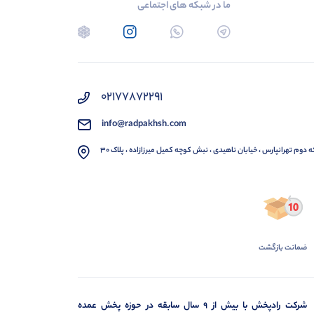
ما در شبکه های اجتماعی
02177872291
info@radpakhsh.com
ه دوم تهرانپارس ، خیابان ناهیدی ، نبش کوچه کمیل میرزازاده ، پلاک 30
ضمانت بازگشت
شرکت رادپخش با بیش از ۹ سال سابقه در حوزه پخش عمده