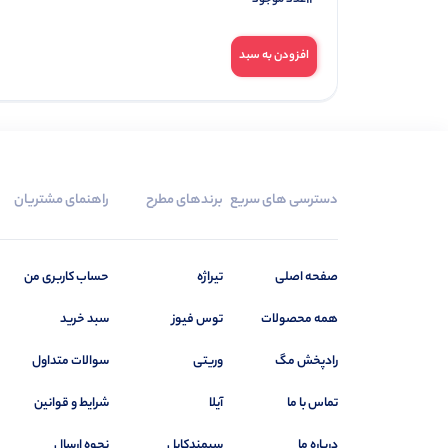
افزودن به سبد
دسترسی های سریع
برندهای مطرح
راهنمای مشتریان
صفحه اصلی
تیراژه
حساب کاربری من
همه محصولات
توس فیوز
سبد خرید
رادپخش مگ
وریتی
سوالات متداول
تماس با ما
آیلا
شرایط و قوانین
درباره ما
سیمندکابل
نحوه ارسال