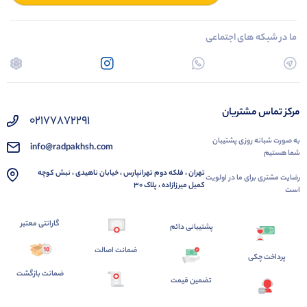
ما در شبکه های اجتماعی
مرکز تماس مشتریان
02177872291
به صورت شبانه روزی پشتیبان
info@radpakhsh.com
شما هستیم
تهران ، فلکه دوم تهرانپارس ، خیابان ناهیدی ، نبش کوچه
رضایت مشتری برای ما در اولویت
کمیل میرزازاده ، پلاک 30
است
گارانتی معتبر
پشتیبانی دائم
ضمانت اصالت
پرداخت چکی
ضمانت بازگشت
تضمین قیمت