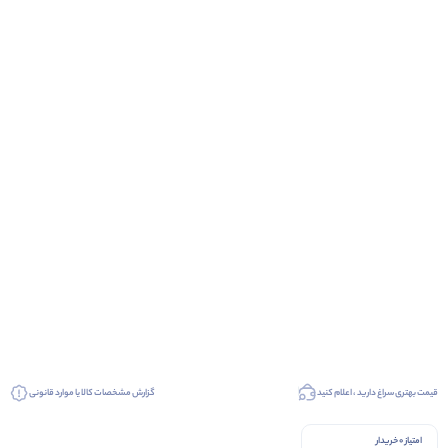
قیمت بهتری سراغ دارید ، اعلام کنید
گزارش مشخصات کالا یا موارد قانونی
امتیاز 0 خریدار