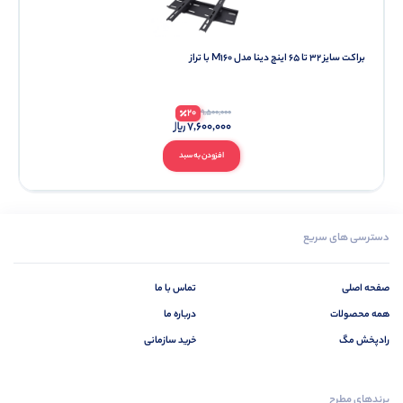
براکت سایز 32 تا 65 اینچ دینا مدل M160 با تراز
20
9,500,000
7,600,000
افزودن به سبد
دسترسی های سریع
صفحه اصلی
تماس با ما
همه محصولات
درباره ما
رادپخش مگ
خرید سازمانی
برندهای مطرح