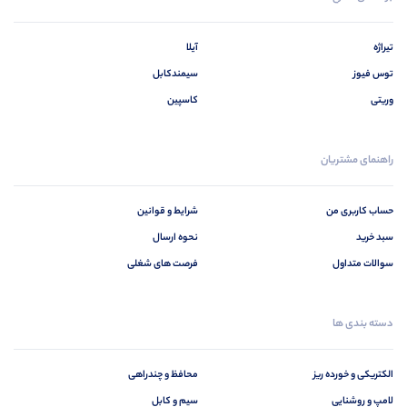
تیراژه
آیلا
توس فیوز
سیمندکابل
وریتی
کاسپین
راهنمای مشتریان
حساب کاربری من
شرایط و قوانین
سبد خرید
نحوه ارسال
سوالات متداول
فرصت های شغلی
دسته بندی ها
الکتریکی و خورده ریز
محافظ و چندراهی
لامپ و روشنایی
سیم و کابل