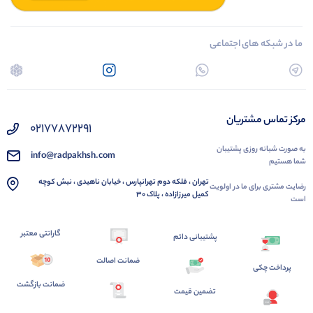
ما در شبکه های اجتماعی
مرکز تماس مشتریان
02177872291
به صورت شبانه روزی پشتیبان
info@radpakhsh.com
شما هستیم
تهران ، فلکه دوم تهرانپارس ، خیابان ناهیدی ، نبش کوچه
رضایت مشتری برای ما در اولویت
کمیل میرزازاده ، پلاک 30
است
گارانتی معتبر
پشتیبانی دائم
ضمانت اصالت
پرداخت چکی
ضمانت بازگشت
تضمین قیمت