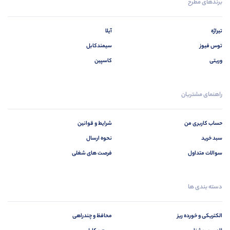
برندهای مطرح
تیراژه
آیلا
توس فیوز
سیمندکابل
وریتی
کاسپین
راهنمای مشتریان
حساب کاربری من
شرایط و قوانین
سبد خرید
نحوه ارسال
سوالات متداول
فرصت های شغلی
دسته بندی ها
الکتریکی و خورده ریز
محافظ و چندراهی