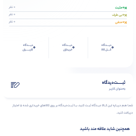
0
0 نفر
مثبت
0
0 نفر
بی طرف
0
0 نفر
منفی
دیــــدگاه
دیــــدگاه
دیــــدگاه
0
0
0
کــــل کالا
خریداران
کاربـــــران
ثبـــــت‌دیدگاه
به‌عنوان کاربر
شمـا هـم دربـاره ایـن کــالا دیــدگاه ثبــت کنید، بــا ثبــت‌دیـدگاه بر روی کالاهای خریداری شده ۵ امتیاز
دریافت کنید.
همچنین شاید علاقه مند باشید