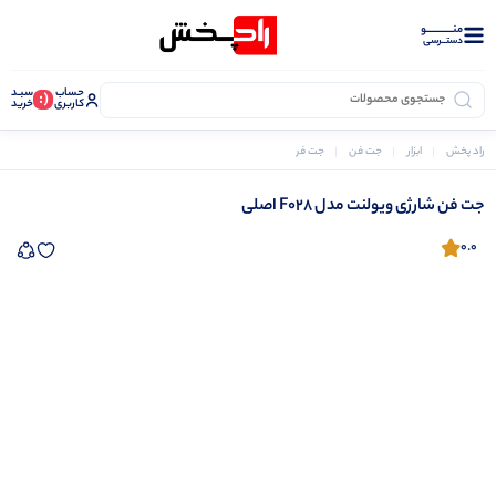
منــــــــــــو
دستــرسی
حساب
سبـد
(:
کاربری
خرید
راد پخش
ابزار
جت فن
جت فن شارژی ویولنت مدل F028 اصلی
جت فن شارژی ویولنت مدل F028 اصلی
0.0