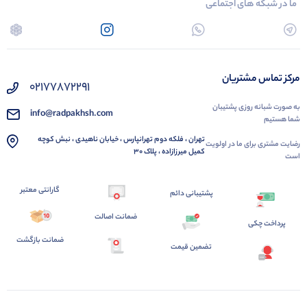
ما در شبکه های اجتماعی
مرکز تماس مشتریان
02177872291
به صورت شبانه روزی پشتیبان
info@radpakhsh.com
شما هستیم
تهران ، فلکه دوم تهرانپارس ، خیابان ناهیدی ، نبش کوچه
رضایت مشتری برای ما در اولویت
کمیل میرزازاده ، پلاک 30
است
گارانتی معتبر
پشتیبانی دائم
ضمانت اصالت
پرداخت چکی
ضمانت بازگشت
تضمین قیمت