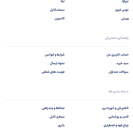
تیراژه
آیلا
توس فیوز
سیمندکابل
وریتی
کاسپین
راهنمای مشتریان
حساب کاربری من
شرایط و قوانین
سبد خرید
نحوه ارسال
سوالات متداول
فرصت های شغلی
دسته بندی ها
الکتریکی و خورده ریز
محافظ و چندراهی
لامپ و روشنایی
سیم و کابل
چراغ قوه و اضطراری
باتری