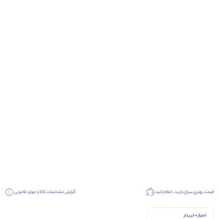
قیمت بهتری سراغ دارید ، اعلام کنید
گزارش مشخصات کالا یا موارد قانونی
امتیاز 0 خریدار