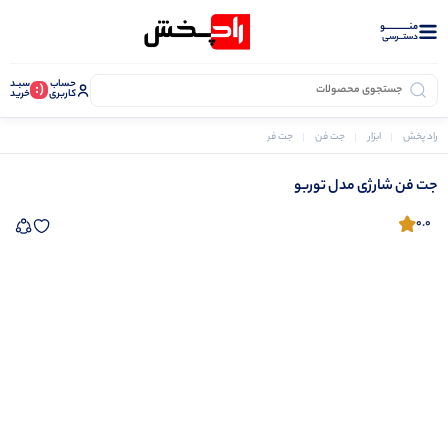
منــــــــــــو
دستــرسی
حساب
سبـد
(:
کاربری
خرید
راد پخش
ابزار
جت فن
جت فن شارژی مدل توربو
جت فن شارژی مدل توربو
0.0