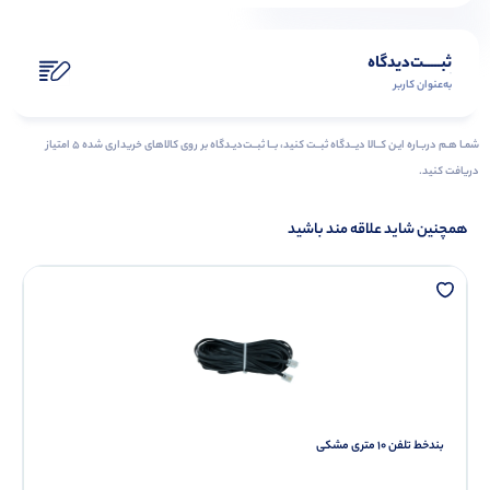
ثبـــــت‌دیدگاه
به‌عنوان کاربر
شمـا هـم دربـاره ایـن کــالا دیــدگاه ثبــت کنید، بــا ثبــت‌دیـدگاه بر روی کالاهای خریداری شده ۵ امتیاز
دریافت کنید.
همچنین شاید علاقه مند باشید
بندخط تلفن 10 متری مشکی