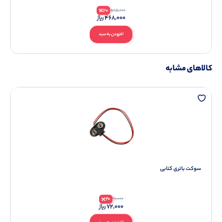
20
585,000
468,000
افزودن به سبد
کالاهای مشابه
سوکت باتری کتابی
20
90,000
72,000