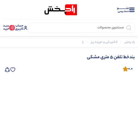
منــــــــــــو
دستــرسی
حساب
سبـد
(:
کاربری
خرید
راد پخش
الکتریکی و خورده ریز
رابط و ملزومات تلفن
بندخط تلفن 5 متری مشکی
بندخط تلفن 5 متری مشکی
0.0