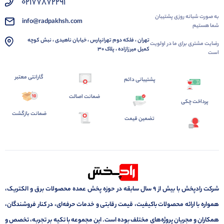
02177872291
به صورت شبانه روزی پشتیبان
info@radpakhsh.com
شما هستیم
تهران ، فلکه دوم تهرانپارس ، خیابان ناهیدی ، نبش کوچه
رضایت مشتری برای ما در اولویت
کمیل میرزازاده ، پلاک 30
است
گارانتی معتبر
پشتیبانی دائم
ضمانت اصالت
پرداخت چکی
ضمانت بازگشت
تضمین قیمت
شرکت رادپخش با بیش از ۹ سال سابقه در حوزه پخش عمده محصولات برق و الکتریک،
همواره با ارائه محصولات باکیفیت، قیمت رقابتی و خدمات حرفه‌ای، در کنار فروشندگان،
همکاران و مجریان پروژه‌های مختلف بوده است. این مجموعه با تکیه بر تجربه، تخصص و