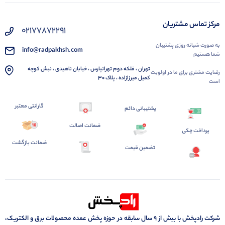
مرکز تماس مشتریان
02177872291
به صورت شبانه روزی پشتیبان
info@radpakhsh.com
شما هستیم
تهران ، فلکه دوم تهرانپارس ، خیابان ناهیدی ، نبش کوچه
رضایت مشتری برای ما در اولویت
کمیل میرزازاده ، پلاک 30
است
گارانتی معتبر
پشتیبانی دائم
ضمانت اصالت
پرداخت چکی
ضمانت بازگشت
تضمین قیمت
شرکت رادپخش با بیش از ۹ سال سابقه در حوزه پخش عمده محصولات برق و الکتریک،