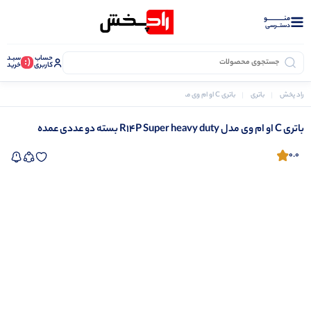
منــــــــــــو
دستــرسی
حساب
سبـد
(:
کاربری
خرید
راد پخش
باتری
باتری C او ام وی مدل R14P Super heavy duty بسته دو عددی عمده
باتری C او ام وی مدل R14P Super heavy duty بسته دو عددی عمده
0.0