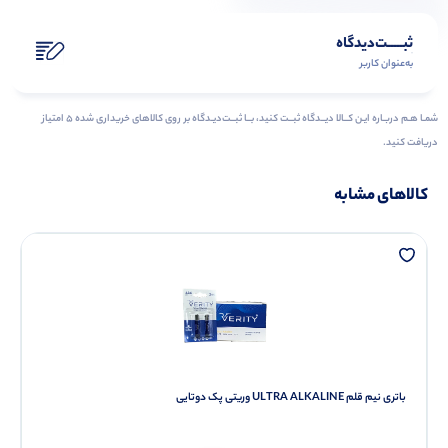
ثبـــــت‌دیدگاه
به‌عنوان کاربر
شمـا هـم دربـاره ایـن کــالا دیــدگاه ثبــت کنید، بــا ثبــت‌دیـدگاه بر روی کالاهای خریداری شده ۵ امتیاز
دریافت کنید.
کالاهای مشابه
باتری نیم قلم ULTRA ALKALINE وریتی پک دوتایی