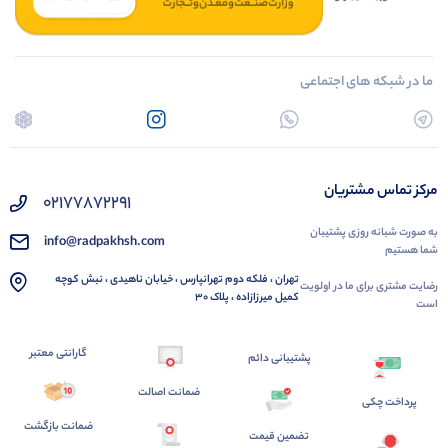
ما در شبکه های اجتماعی
مرکز تماس مشتریان
02177872291
به صورت شبانه روزی پشتیبان
info@radpakhsh.com
شما هستیم
تهران ، فلکه دوم تهرانپارس ، خیابان ناهیدی ، نبش کوچه
رضایت مشتری برای ما در اولویت
کمیل میرزازاده ، پلاک 30
است
گارانتی معتبر
پشتیبانی دائم
ضمانت اصالت
پرداخت چکی
ضمانت بازگشت
تضمین قیمت