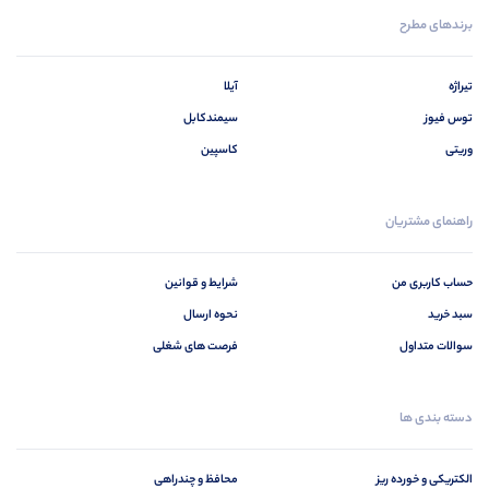
برندهای مطرح
تیراژه
آیلا
توس فیوز
سیمندکابل
وریتی
کاسپین
راهنمای مشتریان
حساب کاربری من
شرایط و قوانین
سبد خرید
نحوه ارسال
سوالات متداول
فرصت های شغلی
دسته بندی ها
الکتریکی و خورده ریز
محافظ و چندراهی