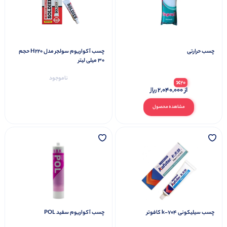
چسب حرارتی
چسب آکواریوم سولجر مدل H220 حجم
30 میلی لیتر
ناموجود
20
از
2,040,000
مشاهده محصول
چسب سیلیکونی k-704 کافوتر
چسب آکواریوم سفید POL