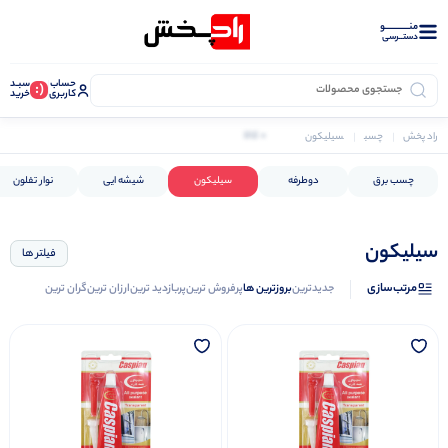
منــــــــــــو
دستــرسی
حساب
سبـد
(:
کاربری
خرید
0 کالا
راد پخش
چسب
سیلیکون
چسب برق
دوطرفه
سیلیکون
شیشه ایی
نوار تفلون
سیلیکون
فیلتر ها
مرتب‌سازی
جدیدترین
بروزترین ها
پرفروش ترین
پربازدید ترین
ارزان ترین
گران ترین