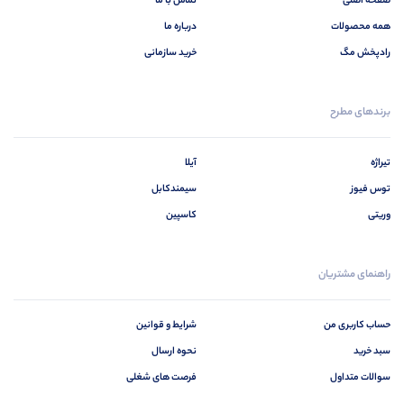
صفحه اصلی
تماس با ما
همه محصولات
درباره ما
رادپخش مگ
خرید سازمانی
برندهای مطرح
تیراژه
آیلا
توس فیوز
سیمندکابل
وریتی
کاسپین
راهنمای مشتریان
حساب کاربری من
شرایط و قوانین
سبد خرید
نحوه ارسال
سوالات متداول
فرصت های شغلی