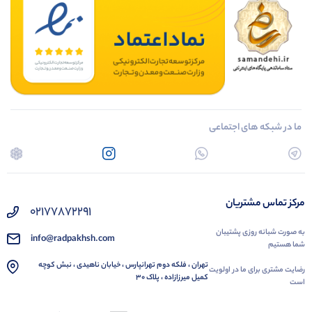
ما در شبکه های اجتماعی
مرکز تماس مشتریان
02177872291
به صورت شبانه روزی پشتیبان
info@radpakhsh.com
شما هستیم
تهران ، فلکه دوم تهرانپارس ، خیابان ناهیدی ، نبش کوچه
رضایت مشتری برای ما در اولویت
کمیل میرزازاده ، پلاک 30
است