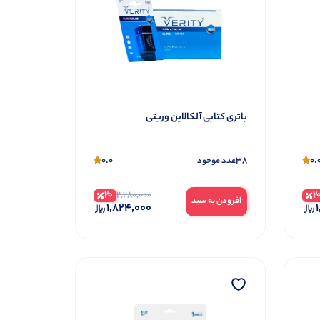
باتری کتابی آلکالاین وریتی
0.0
38
0.
عدد موجود
20
2
2,280,000
افزودن به سبد
1,824,000
1