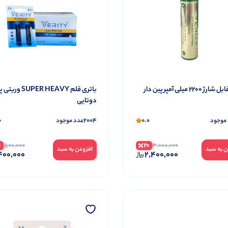
باتری قابل شارژ 2200 میلی آمپر پین دار
باتری قلم SUPER HEAVY و
دوتایی
0
2004
0.0
موجود
عدد موجود
0
20
500,000
3,000,000
ن به سبد
افزودن به سبد
400,000
2,400,000