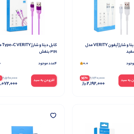
کابل دیتا و شارژ آیفون VERITY مدل
کابل دیتا
3161 بنفش
0
4
0.0
وجود
عدد موجود
0
20
2,590,000
2,740,000
ن به سبد
افزودن به سبد
,072,000
2,192,000