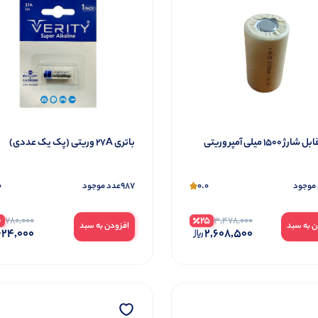
 1500 میلی آمپر وریتی
باتری 27A وریتی (پک یک عددی)
0
987
0.0
موجود
عدد موجود
0
25
780,000
3,478,000
ن به سبد
افزودن به سبد
24,000
2,608,500