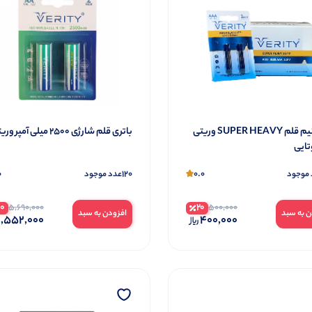
باتری نیم قلم SUPER HEAVY وریتی
باتری قلم شارژی 2500 میلی آمپر وریتی
ایی
0
120
0.0
 موجود
عدد موجود
20
20
5,690,000
500,000
ن به سبد
افزودن به سبد
,552,000
400,000