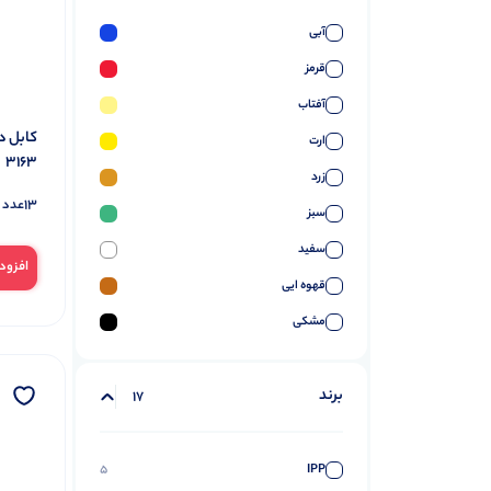
آبی
قرمز
آفتاب
ارت
3163
زرد
13
عدد 
سبز
سفید
افزود
قهوه ایی
مشکی
مهتاب
برند
یاسی
17
5
IPP