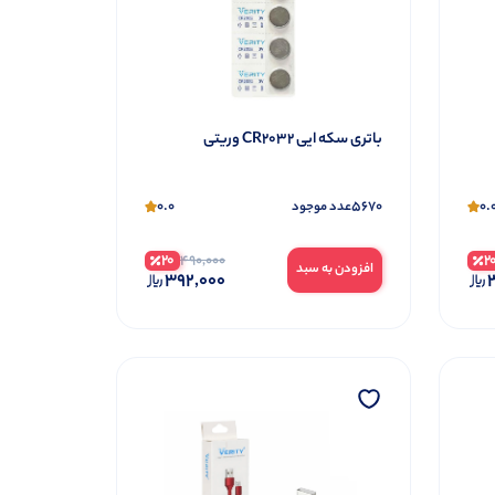
باتری سکه ایی CR2032 وریتی
0.0
5670
0.
عدد موجود
20
2
490,000
افزودن به سبد
392,000
3