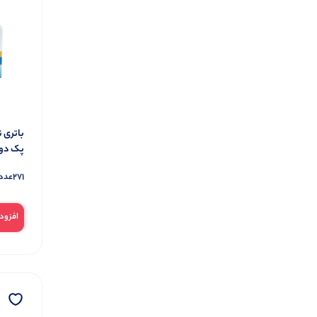
یک دو سه
4
درب باز کن تصویری
22
جک درب باز کن
4
مانیتور
10
مانیتور لمسی
6
مانیتور مکانیکی
4
ملزومات درب باز کن
6
پک دوت
زیرساخت ساختمان
52
271
عدد
امنیت ساختمان
2
ترمینال شاخه ای
5
افزود
جعبه فیوز
9
کانکتور
5
وایرشو و سر سیم ها
25
سیم و کابل
95