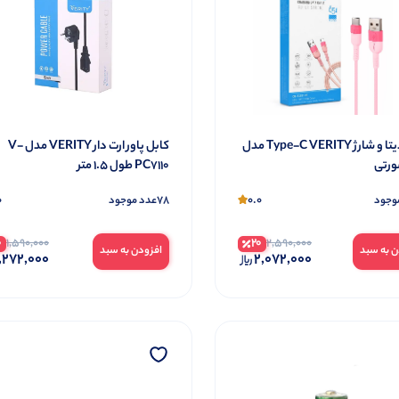
کابل دیتا و شارژ Type-C VERITY مدل
کابل پاور ارت دار VERITY مدل V-
PC7110 طول 1.5 متر
0
78
0.0
وجود
عدد موجود
0
20
1,590,000
2,590,000
ن به سبد
افزودن به سبد
,272,000
2,072,000