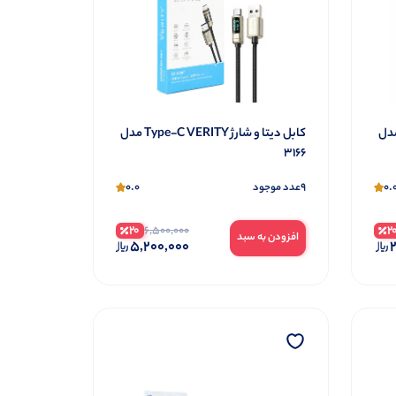
 و شارژ Type-C VERITY مدل
کابل دیتا و شارژ Type-C VERITY مدل
3166
0.0
9
0.
عدد موجود
20
2
6,500,000
افزودن به سبد
5,200,000
2