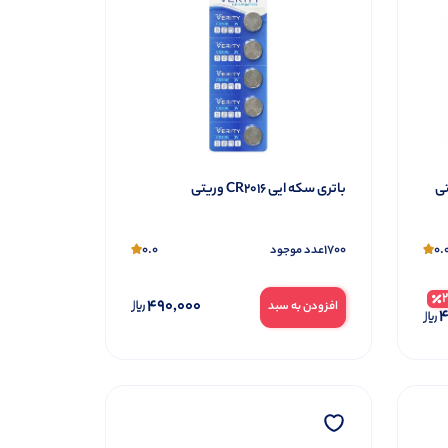
باتری سکه ایی CR2016 وریتی
0.0
1700
0.
عدد موجود
490,000
افزودن به سبد
4