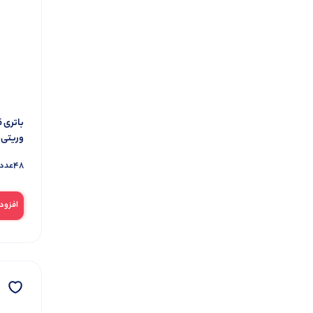
رولپلاک
4
چراغ قوه و اضطراری
142
چراغ قوه
50
چراغ قوه پلیسی
22
چراغ های اضطراری
33
چراغ های خورشیدی
26
وریتی
هدلایت
32
48
عدد 
چسب
47
چسب برق
9
افزود
دوطرفه
6
سیلیکون
13
شیشه ایی
3
نوار تفلون
1