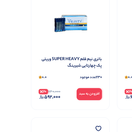
باتری نیم قلم SUPER HEAVY وریتی
پک چهارتایی شیرینگ
0.0
230
0.
عدد موجود
20
2
740,000
افزودن به سبد
592,000
6