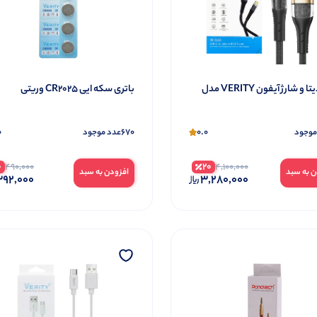
کابل دیتا و شارژ آیفون VERITY مدل
باتری سکه ایی CR2025 وریتی
0
670
0.0
موجود
عدد موجود
0
20
490,000
4,100,000
ن به سبد
افزودن به سبد
92,000
3,280,000