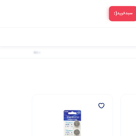
(:
سبد‌خرید
0 کالا