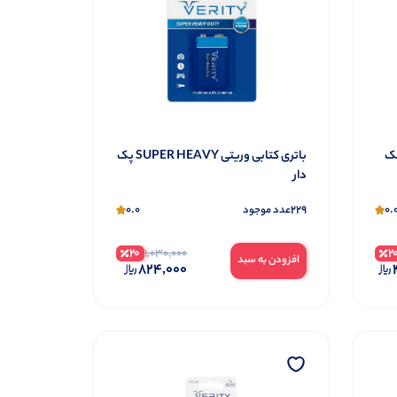
ریتی پک
باتری کتابی وریتی SUPER HEAVY پک
دار
0.0
229
0.
عدد موجود
20
2
1,030,000
افزودن به سبد
824,000