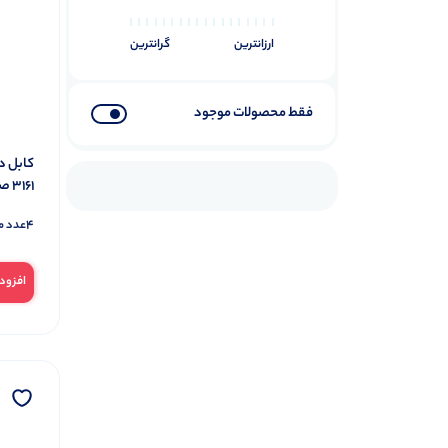
فیش آنتن و ملزومات
7
ارزانترین
گرانترین
محصولات کاردستی
5
مولتی متر
8
باتری
فقط محصولات موجود
58
باتری لیتیوم
15
باتری های مصرفی
16
3161 صورتی
سکه ایی و ریموتی
13
4
عدد م
شارژی
22
برق و صنعت
17
افزود
فیوزمینیاتوری
5
کنتاکتور
10
پیچ و رولپلاک
12
پیچ ام دی اف
4
پیچ چوب
4