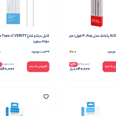
کابل دیتا
3150 سفید
0
39
0.0
موجود
عدد موجود
0
20
1,050,000
1,300,000
ن به سبد
افزودن به سبد
840,000
1,040,000