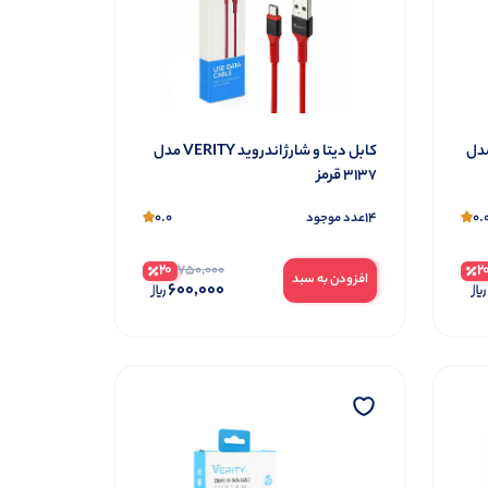
 و شارژ Type-C VERITY مدل
کابل دیتا و شارژ اندروید VERITY مدل
3137 قرمز
0.0
14
0.
عدد موجود
20
2
750,000
افزودن به سبد
600,000